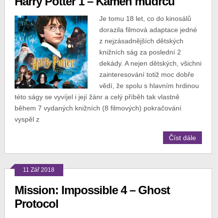
Harry Potter 1 – Kámen mudrců
Je tomu 18 let, co do kinosálů
dorazila filmová adaptace jedné
z nejzásadnějších dětských
knižních ság za poslední 2
dekády. A nejen dětských, všichni
zainteresování totiž moc dobře
vědí, že spolu s hlavním hrdinou
této ságy se vyvíjel i její žánr a celý příběh tak vlastně
během 7 vydaných knižních (8 filmových) pokračování
vyspěl z
Číst dále
11 Zář 2018
Mission: Impossible 4 – Ghost
Protocol