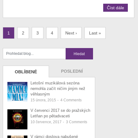
Číst dále
1
2
3
4
Next ›
Last »
POSLEDNÍ
OBLÍBENÉ
Letošní muzikálová sezóna
nemohla začít ničím jiným než
věhlasným
15 února, 2015
-
4
Comments
V červenci 2017 se do pražských
Letňan po pětadvaceti
10 července, 2017
-
3
Comments
V rámci doslova nabušené