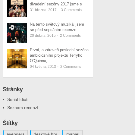
divadelní sezóny 2017 jsme s
31 března, 2017
-
3
Comments
Na tento světový muzikál jsem
se před sepsáním recenze
20 dubna, 2015
-
2
Comments
První, a zároveň poslední sezóna
ambiciózního projektu Terryho
O’Quinna,
04 května, 2013
-
2
Comments
Stránky
Seriál Idioti
Seznam recenzí
Štítky
avengers
deskové hry
marvel