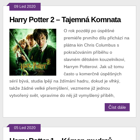
09 Led 2020
Harry Potter 2 – Tajemná Komnata
O rok později po úspěšné
premiéře prvního dílu přichází na
plátna kin Chris Columbus s
pokračováním příběhu o
slavném dětském kouzelníkovi,
Harrym Potterovi. Jak už tomu
často u komerčně úspěšných
sérií bývá, studia lpějí na ždímání hadru, dokud je vlhký,
takže žádné velké přemýšlení, vezmeme již jednou
vytvořený svět, vpravíme do něj již vymyšlený příběh,
Číst dále
05 Led 2020