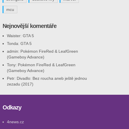
mcu
Nejnovější komentáře
Waister
:
GTA 5
Tonda
:
GTA 5
admin
:
Pokémon FireRed & LeafGreen
(Gameboy Advance)
Tony
:
Pokémon FireRed & LeafGreen
(Gameboy Advance)
Petr
:
Divadlo: Bez roucha aneb ještě jednou
zezadu (2017)
Odkazy
4news.cz