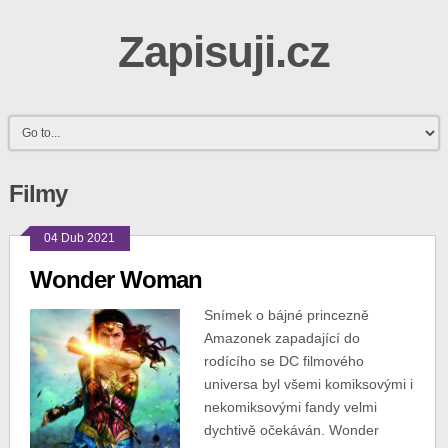
Zapisuji.cz
Filmy
04 Dub 2021
Wonder Woman
Snímek o bájné princezně
Amazonek zapadající do
rodícího se DC filmového
universa byl všemi komiksovými i
nekomiksovými fandy velmi
dychtivě očekáván. Wonder