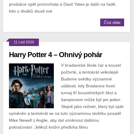
produkce opět promíchala a Davit Yates je další na řadě,
kdo u diváků zkusil své
Číst dále
11 Led 2020
Harry Potter 4 – Ohnivý pohár
V bradavické škole čar a kouzel
počtvrté, a tentokrát velkolepě.
Budeme svědky významné
události, kdy Bradavice hostí
turnaj tří kouzelnických škol a
šampionem může být jen jeden.
Stejně jako režisér, který byl opět
vyměněn a tentokrát se na tuto významnou stoličku posadil
Mike Newell z Anglie, aby dal vzniknout dalšímu
pokračování. Jelikož knižní předloha filmu