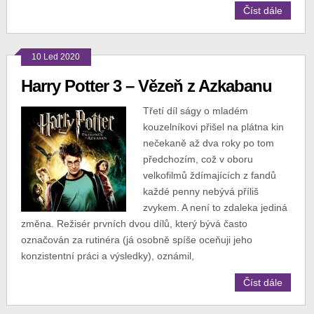
Číst dále
10 Led 2020
Harry Potter 3 – Vězeň z Azkabanu
Třetí díl ságy o mladém
kouzelníkovi přišel na plátna kin
nečekaně až dva roky po tom
předchozím, což v oboru
velkofilmů ždímajících z fandů
každé penny nebývá příliš
zvykem. A není to zdaleka jediná
změna. Režisér prvních dvou dílů, který bývá často
označován za rutinéra (já osobně spíše oceňuji jeho
konzistentní práci a výsledky), oznámil,
Číst dále