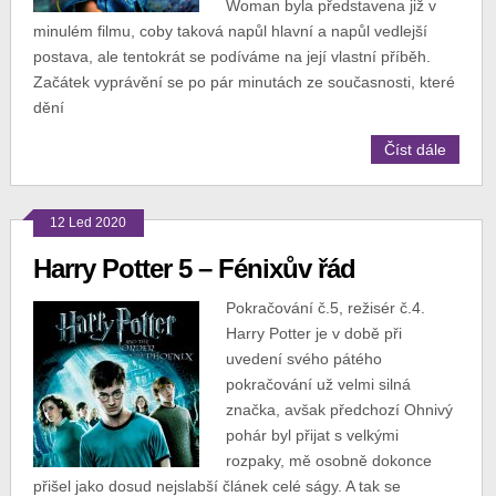
Woman byla představena již v
minulém filmu, coby taková napůl hlavní a napůl vedlejší
postava, ale tentokrát se podíváme na její vlastní příběh.
Začátek vyprávění se po pár minutách ze současnosti, které
dění
Číst dále
12 Led 2020
Harry Potter 5 – Fénixův řád
Pokračování č.5, režisér č.4.
Harry Potter je v době při
uvedení svého pátého
pokračování už velmi silná
značka, avšak předchozí Ohnivý
pohár byl přijat s velkými
rozpaky, mě osobně dokonce
přišel jako dosud nejslabší článek celé ságy. A tak se