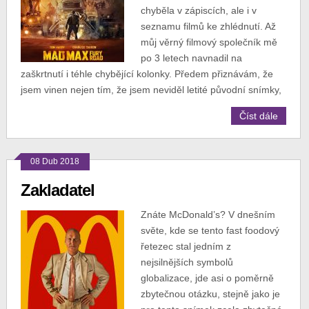
chyběla v zápiscích, ale i v
seznamu filmů ke zhlédnutí. Až
můj věrný filmový společník mě
po 3 letech navnadil na
zaškrtnutí i téhle chybějící kolonky. Předem přiznávám, že
jsem vinen nejen tím, že jsem neviděl letité původní snímky,
Číst dále
08 Dub 2018
Zakladatel
Znáte McDonald’s? V dnešním
světe, kde se tento fast foodový
řetezec stal jedním z
nejsilnějších symbolů
globalizace, jde asi o poměrně
zbytečnou otázku, stejně jako je