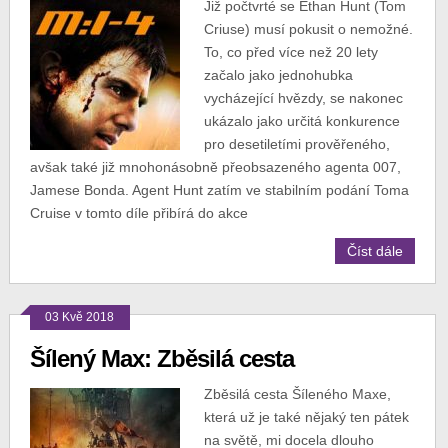
Již počtvrté se Ethan Hunt (Tom
Criuse) musí pokusit o nemožné.
To, co před více než 20 lety
začalo jako jednohubka
vycházející hvězdy, se nakonec
ukázalo jako určitá konkurence
pro desetiletími prověřeného,
avšak také již mnohonásobně přeobsazeného agenta 007,
Jamese Bonda. Agent Hunt zatím ve stabilním podání Toma
Cruise v tomto díle přibírá do akce
Číst dále
03 Kvě 2018
Šílený Max: Zběsilá cesta
Zběsilá cesta Šíleného Maxe,
která už je také nějaký ten pátek
na světě, mi docela dlouho