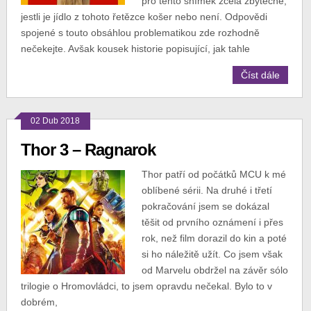
pro tento snímek zcela zbytečné,
jestli je jídlo z tohoto řetězce košer nebo není. Odpovědi
spojené s touto obsáhlou problematikou zde rozhodně
nečekejte. Avšak kousek historie popisující, jak tahle
Číst dále
02 Dub 2018
Thor 3 – Ragnarok
Thor patří od počátků MCU k mé
oblíbené sérii. Na druhé i třetí
pokračování jsem se dokázal
těšit od prvního oznámení i přes
rok, než film dorazil do kin a poté
si ho náležitě užít. Co jsem však
od Marvelu obdržel na závěr sólo
trilogie o Hromovládci, to jsem opravdu nečekal. Bylo to v
dobrém,