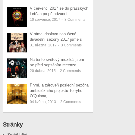
V červenci 2017 se do pražských
Letňan po pětadvaceti
10 července, 2017
-
3
Comments
V rámci doslova nabušené
divadelní sezóny 2017 jsme s
31 března, 2017
-
3
Comments
Na tento světový muzikál jsem
se před sepsáním recenze
20 dubna, 2015
-
2
Comments
První, a zároveň poslední sezóna
ambiciózního projektu Terryho
O’Quinna,
04 května, 2013
-
2
Comments
Stránky
Seriál Idioti