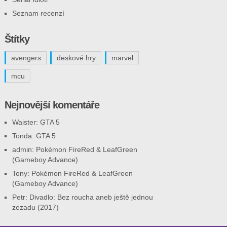
Seznam recenzí
Štítky
avengers
deskové hry
marvel
mcu
Nejnovější komentáře
Waister
:
GTA 5
Tonda
:
GTA 5
admin
:
Pokémon FireRed & LeafGreen
(Gameboy Advance)
Tony
:
Pokémon FireRed & LeafGreen
(Gameboy Advance)
Petr
:
Divadlo: Bez roucha aneb ještě jednou
zezadu (2017)