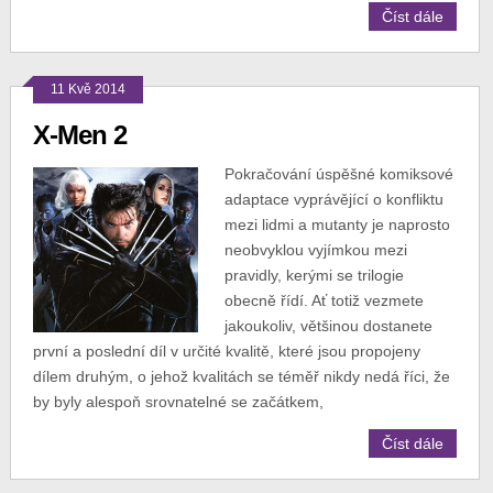
Číst dále
11 Kvě 2014
X-Men 2
Pokračování úspěšné komiksové
adaptace vyprávějící o konfliktu
mezi lidmi a mutanty je naprosto
neobvyklou vyjímkou mezi
pravidly, kerými se trilogie
obecně řídí. Ať totiž vezmete
jakoukoliv, většinou dostanete
první a poslední díl v určité kvalitě, které jsou propojeny
dílem druhým, o jehož kvalitách se téměř nikdy nedá říci, že
by byly alespoň srovnatelné se začátkem,
Číst dále