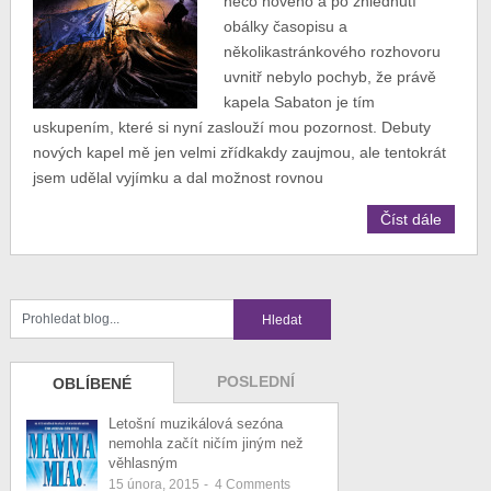
něco nového a po zhlédnutí
obálky časopisu a
několikastránkového rozhovoru
uvnitř nebylo pochyb, že právě
kapela Sabaton je tím
uskupením, které si nyní zaslouží mou pozornost. Debuty
nových kapel mě jen velmi zřídkakdy zaujmou, ale tentokrát
jsem udělal vyjímku a dal možnost rovnou
Číst dále
POSLEDNÍ
OBLÍBENÉ
Letošní muzikálová sezóna
nemohla začít ničím jiným než
věhlasným
15 února, 2015
-
4
Comments