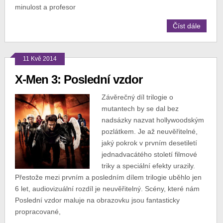
minulost a profesor
Číst dále
11 Kvě 2014
X-Men 3: Poslední vzdor
Závěrečný díl trilogie o
mutantech by se dal bez
nadsázky nazvat hollywoodským
pozlátkem. Je až neuvěřitelné,
jaký pokrok v prvním desetiletí
jednadvacátého století filmové
triky a speciální efekty urazily.
Přestože mezi prvním a posledním dílem trilogie uběhlo jen
6 let, audiovizuální rozdíl je neuvěřitelný. Scény, které nám
Poslední vzdor maluje na obrazovku jsou fantasticky
propracované,