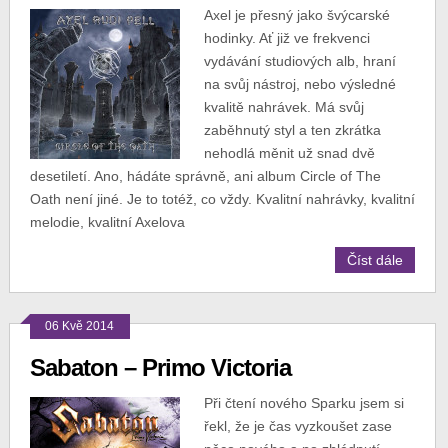
Axel je přesný jako švýcarské
hodinky. Ať již ve frekvenci
vydávání studiových alb, hraní
na svůj nástroj, nebo výsledné
kvalitě nahrávek. Má svůj
zaběhnutý styl a ten zkrátka
nehodlá měnit už snad dvě
desetiletí. Ano, hádáte správně, ani album Circle of The
Oath není jiné. Je to totéž, co vždy. Kvalitní nahrávky, kvalitní
melodie, kvalitní Axelova
Číst dále
06 Kvě 2014
Sabaton – Primo Victoria
Při čtení nového Sparku jsem si
řekl, že je čas vyzkoušet zase