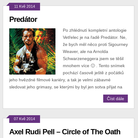
11 Kvě 2014
Predátor
Po zhlédnutí kompletní antologie
Vetřelec je na řadě Predátor. Ne,
že bych měl něco proti Sigourney
Weaver, ale na Arnolda
Schwarzeneggera jsem se těšil
mnohem více 🙂 . Tento snímek
pochází časově ještě z počátků
jeho hvězdné filmové kariéry, a tak je velmi zábavné
sledovat jeho grimasy, se kterými by byl jen sotva přijat na
Číst dále
07 Kvě 2014
Axel Rudi Pell – Circle of The Oath