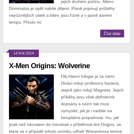
jejich druhém počinu. Attero
Dominatus je opět nabité dějem. Písně popisují průběhy
nejrůznějších válek a bitev, jsou řízné a v jasně daném
tempu. Přesto mi
Číst dále
14 Kvě 2014
X-Men Origins: Wolverine
Děj hlavní trilogie je za námi.
Diváci milují profesora Xaviera,
stejně jako milují Magneta. Jejich
příběhy jsou však definitivně
dopsány a tvůrci tak musí
vymyslet, jak je i nadále na
kinoplátna propašovat. Inu, jak
jinak než návratem do minulosti v příběhové linii Origins, ve
které se v případě tohoto snímku odhalí Wolverinova temná