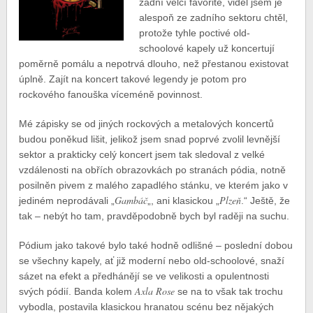
žádní velcí favorité, viděl jsem je
alespoň ze zadního sektoru chtěl,
protože tyhle poctivé old-
schoolové kapely už koncertují
poměrně pomálu a nepotrvá dlouho, než přestanou existovat
úplně. Zajít na koncert takové legendy je potom pro
rockového fanouška víceméně povinnost.
Mé zápisky se od jiných rockových a metalových koncertů
budou poněkud lišit, jelikož jsem snad poprvé zvolil levnější
sektor a prakticky celý koncert jsem tak sledoval z velké
vzdálenosti na obřích obrazovkách po stranách pódia, notně
posilněn pivem z malého zapadlého stánku, ve kterém jako v
Gambáč
Plzeň
jediném neprodávali „
„, ani klasickou „
.“ Ještě, že
tak – nebýt ho tam, pravděpodobně bych byl raději na suchu.
Pódium jako takové bylo také hodně odlišné – poslední dobou
se všechny kapely, ať již moderní nebo old-schoolové, snaží
sázet na efekt a předhánějí se ve velikosti a opulentnosti
Axla Rose
svých pódií. Banda kolem
se na to však tak trochu
vybodla, postavila klasickou hranatou scénu bez nějakých