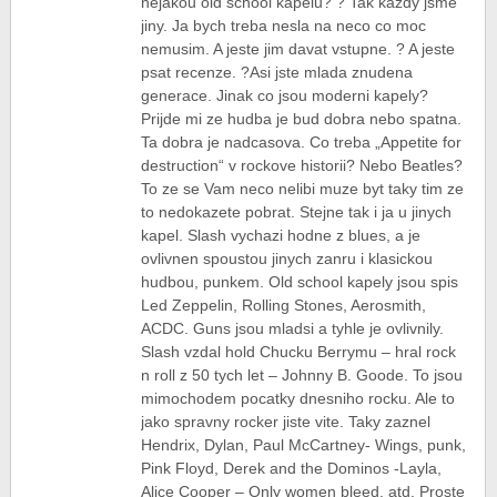
nejakou old school kapelu? ? Tak kazdy jsme
jiny. Ja bych treba nesla na neco co moc
nemusim. A jeste jim davat vstupne. ? A jeste
psat recenze. ?Asi jste mlada znudena
generace. Jinak co jsou moderni kapely?
Prijde mi ze hudba je bud dobra nebo spatna.
Ta dobra je nadcasova. Co treba „Appetite for
destruction“ v rockove historii? Nebo Beatles?
To ze se Vam neco nelibi muze byt taky tim ze
to nedokazete pobrat. Stejne tak i ja u jinych
kapel. Slash vychazi hodne z blues, a je
ovlivnen spoustou jinych zanru i klasickou
hudbou, punkem. Old school kapely jsou spis
Led Zeppelin, Rolling Stones, Aerosmith,
ACDC. Guns jsou mladsi a tyhle je ovlivnily.
Slash vzdal hold Chucku Berrymu – hral rock
n roll z 50 tych let – Johnny B. Goode. To jsou
mimochodem pocatky dnesniho rocku. Ale to
jako spravny rocker jiste vite. Taky zaznel
Hendrix, Dylan, Paul McCartney- Wings, punk,
Pink Floyd, Derek and the Dominos -Layla,
Alice Cooper – Only women bleed, atd. Proste