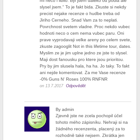
mi neco i libilo. Byl jsem daleko od podia ale
slysel jsem.“ To je fakt bida. Zkuste si nekdy
precist nejake recenze o hudbe treba od
Jiriho Cerneho. Snad Vam za to neplati.
Povrchnost svetem vladne. Proc nekdo vubec
hodnoti neco o cem nema vubec paru. Oni
prave vyprodavaji velke areny po celem svete,
zkuste zagooglit Not in this lifetime tour, dates.
Myslim ze je jim uplne jedno ze jste to slysel.
Maji dost fanousku pro ktere jsou prioritou.
Pry by jim slusela hala, ha ha. Jo taky. To fakt
ani nejde komentovat. Za me Vase recenze
-0% Guns N‘ Roses 100% RNFNR
on 13.7.2017
Odpovědět
By admin
Zjevně jste ne zcela pochopil účel
tohoto mého zápisníku. Nehraji si na
žádného recenzenta, placený za to
rozhodně také nejsem. Zkrátka jen