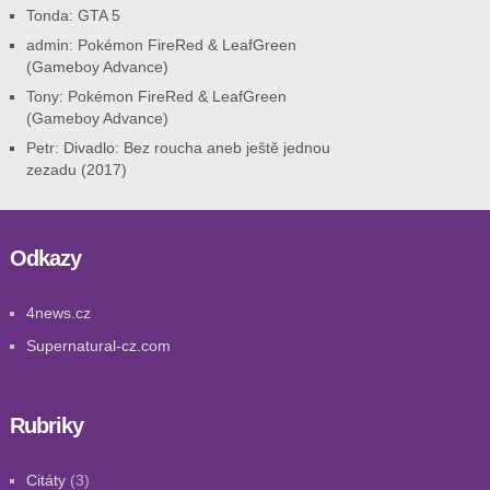
Tonda
:
GTA 5
admin
:
Pokémon FireRed & LeafGreen
(Gameboy Advance)
Tony
:
Pokémon FireRed & LeafGreen
(Gameboy Advance)
Petr
:
Divadlo: Bez roucha aneb ještě jednou
zezadu (2017)
Odkazy
4news.cz
Supernatural-cz.com
Rubriky
Citáty
(3)