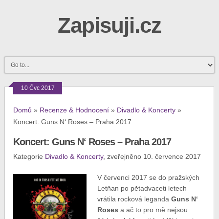
Zapisuji.cz
10 Čvc 2017
Domů
»
Recenze & Hodnocení
»
Divadlo & Koncerty
»
Koncert: Guns N‘ Roses – Praha 2017
Koncert: Guns N‘ Roses – Praha 2017
Kategorie
Divadlo & Koncerty
, zveřejněno 10. července 2017
V červenci 2017 se do pražských
Letňan po pětadvaceti letech
vrátila rocková leganda
Guns N‘
Roses
a ač to pro mě nejsou