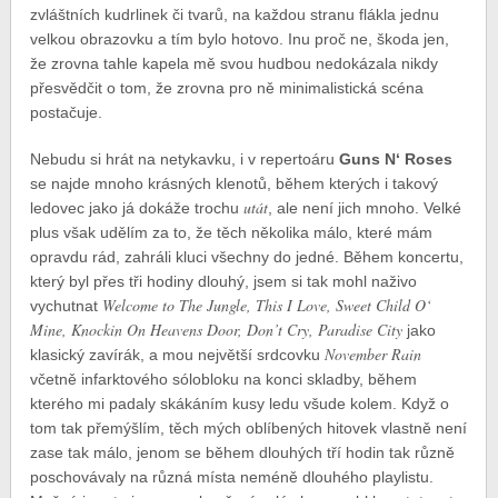
zvláštních kudrlinek či tvarů, na každou stranu flákla jednu
velkou obrazovku a tím bylo hotovo. Inu proč ne, škoda jen,
že zrovna tahle kapela mě svou hudbou nedokázala nikdy
přesvědčit o tom, že zrovna pro ně minimalistická scéna
postačuje.
Nebudu si hrát na netykavku, i v repertoáru
Guns N‘ Roses
se najde mnoho krásných klenotů, během kterých i takový
utát
ledovec jako já dokáže trochu
, ale není jich mnoho. Velké
plus však udělím za to, že těch několika málo, které mám
opravdu rád, zahráli kluci všechny do jedné. Během koncertu,
který byl přes tři hodiny dlouhý, jsem si tak mohl naživo
Welcome to The Jungle, This I Love, Sweet Child O‘
vychutnat
Mine, Knockin On Heavens Door, Don’t Cry, Paradise City
jako
November Rain
klasický zavírák, a mou největší srdcovku
včetně infarktového sólobloku na konci skladby, během
kterého mi padaly skákáním kusy ledu všude kolem. Když o
tom tak přemýšlím, těch mých oblíbených hitovek vlastně není
zase tak málo, jenom se během dlouhých tří hodin tak různě
poschovávaly na různá místa neméně dlouhého playlistu.