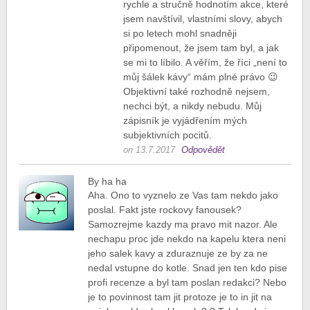
rychle a stručně hodnotím akce, které
jsem navštívil, vlastními slovy, abych
si po letech mohl snadněji
připomenout, že jsem tam byl, a jak
se mi to líbilo. A věřím, že říci „není to
můj šálek kávy“ mám plné právo 😉
Objektivní také rozhodně nejsem,
nechci být, a nikdy nebudu. Můj
zápisník je vyjádřením mých
subjektivních pocitů.
on 13.7.2017
Odpovědět
By ha ha
Aha. Ono to vyznelo ze Vas tam nekdo jako
poslal. Fakt jste rockovy fanousek?
Samozrejme kazdy ma pravo mit nazor. Ale
nechapu proc jde nekdo na kapelu ktera neni
jeho salek kavy a zduraznuje ze by za ne
nedal vstupne do kotle. Snad jen ten kdo pise
profi recenze a byl tam poslan redakci? Nebo
je to povinnost tam jit protoze je to in jit na