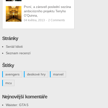
První, a zároveň poslední sezóna
ambiciózního projektu Terryho
O’Quinna,
04 května, 2013
-
2
Comments
Stránky
Seriál Idioti
Seznam recenzí
Štítky
avengers
deskové hry
marvel
mcu
Nejnovější komentáře
Waister
:
GTA 5