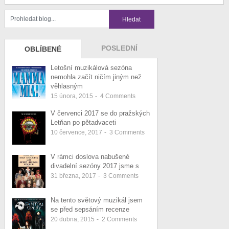
POSLEDNÍ
OBLÍBENÉ
Letošní muzikálová sezóna
nemohla začít ničím jiným než
věhlasným
15 února, 2015
-
4
Comments
V červenci 2017 se do pražských
Letňan po pětadvaceti
10 července, 2017
-
3
Comments
V rámci doslova nabušené
divadelní sezóny 2017 jsme s
31 března, 2017
-
3
Comments
Na tento světový muzikál jsem
se před sepsáním recenze
20 dubna, 2015
-
2
Comments