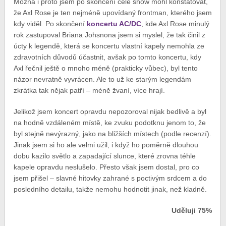
Možná i proto jsem po skončení celé show mohl konstatovat,
že Axl Rose je ten nejméně upovídaný frontman, kterého jsem
kdy viděl. Po skončení
koncertu AC/DC
, kde Axl Rose minulý
rok zastupoval Briana Johsnona jsem si myslel, že tak činil z
úcty k legendě, která se koncertu vlastní kapely nemohla ze
zdravotních důvodů účastnit, avšak po tomto koncertu, kdy
Axl řečnil ještě o mnoho méně (prakticky vůbec), byl tento
názor nevratně vyvrácen. Ale to už ke starým legendám
zkrátka tak nějak patří – méně žvaní, více hrají.
Jelikož jsem koncert opravdu nepozoroval nijak bedlivě a byl
na hodně vzdáleném místě, ke zvuku podotknu jenom to, že
byl stejně nevýrazný, jako na bližších místech (podle recenzí).
Jinak jsem si ho ale velmi užil, i když ho poměrně dlouhou
dobu kazilo světlo a zapadající slunce, které zrovna téhle
kapele opravdu neslušelo. Přesto však jsem dostal, pro co
jsem přišel – slavné hitovky zahrané s poctivým srdcem a do
posledního detailu, takže nemohu hodnotit jinak, než kladně.
Uděluji 75%