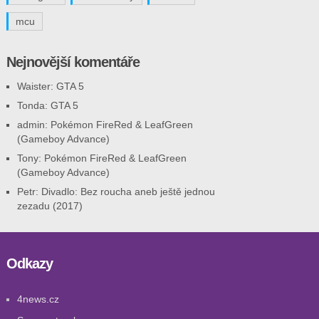
mcu
Nejnovější komentáře
Waister
:
GTA 5
Tonda
:
GTA 5
admin
:
Pokémon FireRed & LeafGreen
(Gameboy Advance)
Tony
:
Pokémon FireRed & LeafGreen
(Gameboy Advance)
Petr
:
Divadlo: Bez roucha aneb ještě jednou
zezadu (2017)
Odkazy
4news.cz