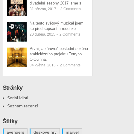
divadelní sezóny 2017 jsme s
31 března, 2017
-
3
Comments
Na tento světový muzikál jsem
se před sepsáním recenze
20 dubna, 2015
-
2
Comments
První, a zároveň poslední sezóna
ambiciózního projektu Terryho
O’Quinna,
04 května, 2013
-
2
Comments
Stránky
Seriál Idioti
Seznam recenzí
Štítky
avengers
deskové hry
marvel