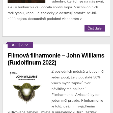
videohry, kterých se na nás nyní,
ale i v budoucnu valí docela solidní kopa. Všichni do nich
rádi rýpou, kopou, a znalecky je odsuzují protože bé-bů-
hůůů nejsou dostatečně podobné videohrám z
Číst dále
03 Říj 2022
Filmová filharmonie – John Williams
(Rudolfinum 2022)
Z posledních měsíců a let by měl
jeden pocit, že v podstatě 50%
všech mých zápisků tvoří
návštěvy mé oblíbení
Filmharmonie. A vlastně by ten
jeden měl pravdu. Filmharmonie
je totiž ideálním vyjádřením
kultivované zábavy. Užijete si opravdový kulturní zážitek