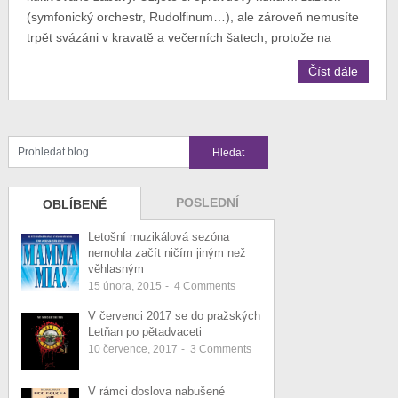
(symfonický orchestr, Rudolfinum…), ale zároveň nemusíte
trpět svázáni v kravatě a večerních šatech, protože na
Číst dále
POSLEDNÍ
OBLÍBENÉ
Letošní muzikálová sezóna
nemohla začít ničím jiným než
věhlasným
15 února, 2015
-
4
Comments
V červenci 2017 se do pražských
Letňan po pětadvaceti
10 července, 2017
-
3
Comments
V rámci doslova nabušené