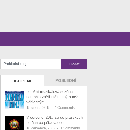
POSLEDNÍ
OBLÍBENÉ
Letošní muzikálová sezóna
nemohla začít ničím jiným než
věhlasným
15 února, 2015
-
4
Comments
V červenci 2017 se do pražských
Letňan po pětadvaceti
10 července, 2017
-
3
Comments