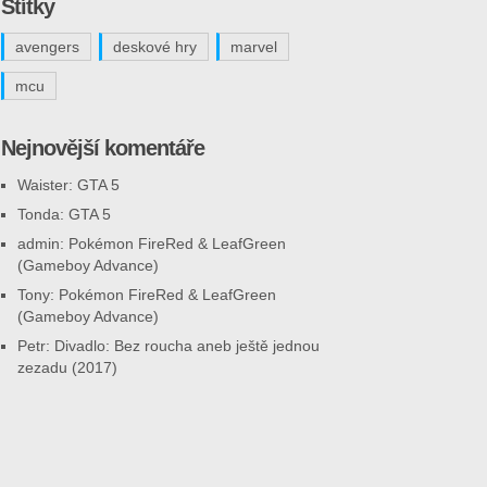
Štítky
avengers
deskové hry
marvel
mcu
Nejnovější komentáře
Waister
:
GTA 5
Tonda
:
GTA 5
admin
:
Pokémon FireRed & LeafGreen
(Gameboy Advance)
Tony
:
Pokémon FireRed & LeafGreen
(Gameboy Advance)
Petr
:
Divadlo: Bez roucha aneb ještě jednou
zezadu (2017)