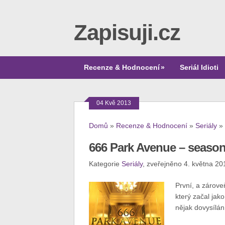
Zapisuji.cz
Recenze & Hodnocení
»
Seriál Idioti
04 Kvě 2013
Domů
»
Recenze & Hodnocení
»
Seriály
»
666 Park Avenue – season
Kategorie
Seriály
, zveřejněno 4. května 20
První, a zárove
který začal jako
nějak dovysílán