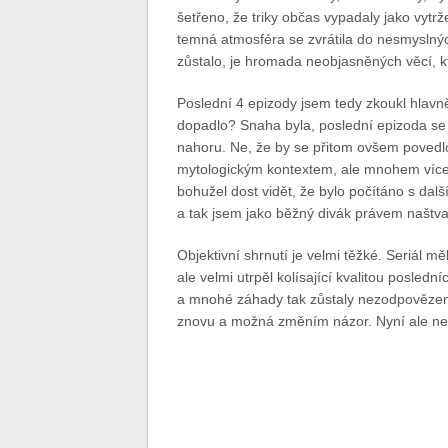
šetřeno, že triky občas vypadaly jako vytr
temná atmosféra se zvrátila do nesmyslných
zůstalo, je hromada neobjasněných věcí, kt
Poslední 4 epizody jsem tedy zkoukl hlavně 
dopadlo? Snaha byla, poslední epizoda se 
nahoru. Ne, že by se přitom ovšem povedlo v
mytologickým kontextem, ale mnohem více
bohužel dost vidět, že bylo počítáno s dal
a tak jsem jako běžný divák právem naštvan
Objektivní shrnutí je velmi těžké. Seriál m
ale velmi utrpěl kolísající kvalitou posledn
a mnohé záhady tak zůstaly nezodpověze
znovu a možná změním názor. Nyní ale nem