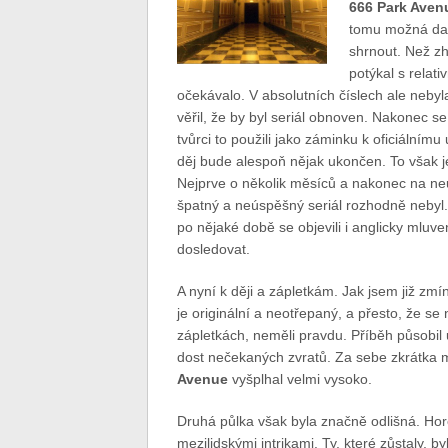
666 Park Aven
tomu možná dalo
shrnout.
Než zh
potýkal s relat
očekávalo. V absolutních číslech ale neby
věřil, že by byl seriál obnoven. Nakonec se
tvůrci to použili jako záminku k oficiálnímu
děj bude alespoň nějak ukončen. To však je
Nejprve o několik měsíců a nakonec na neur
špatný a neúspěšný seriál rozhodně nebyl.
po nějaké době se objevili i anglicky mluve
dosledovat.
A nyní k ději a zápletkám. Jak jsem již zmí
je originální a neotřepaný, a přesto, že se n
zápletkách, neměli pravdu. Příběh působil uv
dost nečekaných zvratů. Za sebe zkrátka m
Avenue
vyšplhal velmi vysoko.
Druhá půlka však byla značně odlišná. Hor
mezilidskými intrikami. Ty, které zůstaly, 