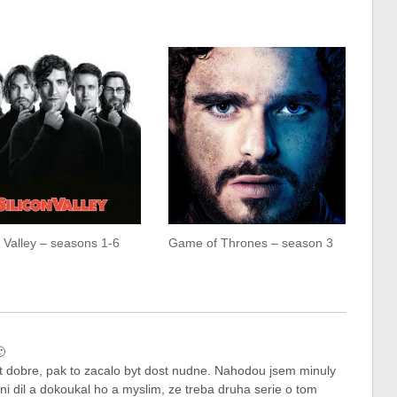
n Valley – seasons 1-6
Game of Thrones – season 3

t dobre, pak to zacalo byt dost nudne. Nahodou jsem minuly
ni dil a dokoukal ho a myslim, ze treba druha serie o tom