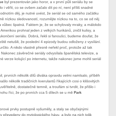
ue
byl prezentován jako horor, a v první půli seriálu by se
 i věřit, co se ovšem začalo dít po ní, není příliš snadné
odnotím děj, je nutné uvést, že seriál se od samého začátku
ivně nízkou sledovaností, rozumějte nízkou na to, co se od něj
la vůbec špatná. Faktem je, že se schylovaly mraky, a málokdo
 Amerikou prohnal jeden z velkých hurikánů, zničil kulisy, a
 ukončení seriálu. Dobrá, řekli si fanoušci, budeme doufat, že
ště netušili, že poslední 4 epizody budou odloženy z vysílání.
čito. A nikdo vlastně přesně neřekl proč, protože až tak
 Nakonec závěrečné seriály odvysílala španělská televize, a
né verze kolující po internetu, takže nakonec jsme mohli seriál
nil, prvních několik dílů diváka opravdu velmi namlsalo, příběh
ašlo několik tradičních kverulantů říkajících cosi o klišovitých
ěřitelně, dostatečně temně, a troufám si tvrdit, že přišlo i
ohu říci, že po prvních cca 5 dílech se u mě
Park
orové prvky postupně vyšuměly, a staly se obyčejnými
byly převedeny do mytologického hávu, a bylo na nich tolik