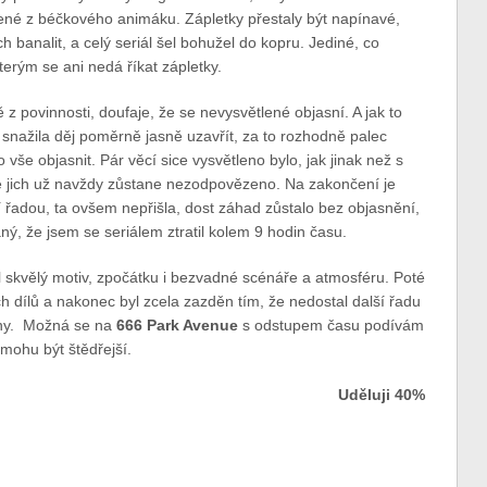
žené z béčkového animáku. Zápletky přestaly být napínavé,
 banalit, a celý seriál šel bohužel do kopru. Jediné, co
erým se ani nedá říkat zápletky.
z povinnosti, doufaje, že se nevysvětlené objasní. A jak to
snažila děj poměrně jasně uzavřít, za to rozhodně palec
še objasnit. Pár věcí sice vysvětleno bylo, jak jinak než s
 jich už navždy zůstane nezodpovězeno. Na zakončení je
ší řadou, ta ovšem nepřišla, dost záhad zůstalo bez objasnění,
ý, že jsem se seriálem ztratil kolem 9 hodin času.
ěl skvělý motiv, zpočátku i bezvadné scénáře a atmosféru. Poté
ích dílů a nakonec byl zcela zazděn tím, že nedostal další řadu
ny. Možná se na
666 Park Avenue
s odstupem času podívám
ohu být štědřejší.
Uděluji 40%