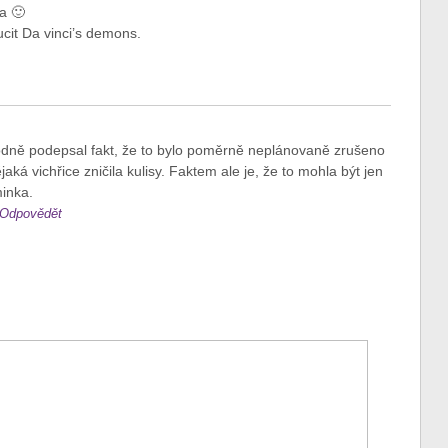
na 🙂
cit Da vinci’s demons.
odně podepsal fakt, že to bylo poměrně neplánovaně zrušeno
jaká vichřice zničila kulisy. Faktem ale je, že to mohla být jen
inka.
Odpovědět