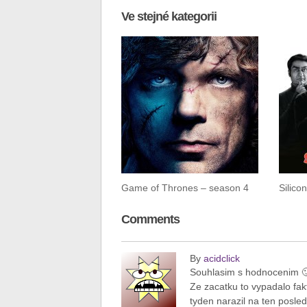
Ve stejné kategorii
Game of Thrones – season 4
Silico
Comments
By
acidclick
Souhlasim s hodnocenim 
Ze zacatku to vypadalo fak
tyden narazil na ten posled