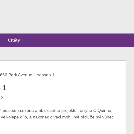
Citáty
666 Park Avenue – season 1
 1
13
ň poslední sezóna ambiciózního projektu Terryho O’Quinna,
 velkolepé dílo, a nakonec diváci mohli být rádi, že byl vůbec
.