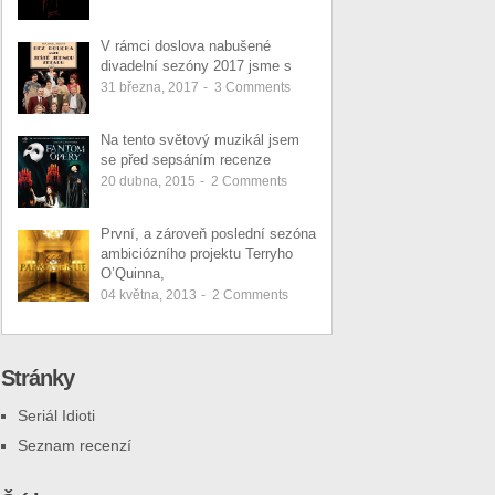
V rámci doslova nabušené
divadelní sezóny 2017 jsme s
31 března, 2017
-
3
Comments
Na tento světový muzikál jsem
se před sepsáním recenze
20 dubna, 2015
-
2
Comments
První, a zároveň poslední sezóna
ambiciózního projektu Terryho
O’Quinna,
04 května, 2013
-
2
Comments
Stránky
Seriál Idioti
Seznam recenzí