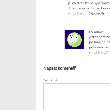
jejich diteti by nebyla spat
Jinak za sebe muzu doporu
on 31.5.2013
Odpovědět
By admin
Asi se tam h
po tom, co ně
příhodná zám
on 31.5.2013
Napsat komentář
Komentář