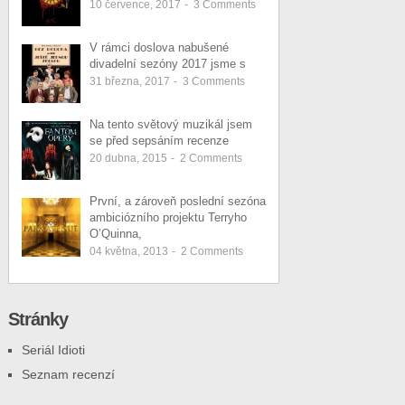
10 července, 2017
-
3
Comments
V rámci doslova nabušené
divadelní sezóny 2017 jsme s
31 března, 2017
-
3
Comments
Na tento světový muzikál jsem
se před sepsáním recenze
20 dubna, 2015
-
2
Comments
První, a zároveň poslední sezóna
ambiciózního projektu Terryho
O’Quinna,
04 května, 2013
-
2
Comments
Stránky
Seriál Idioti
Seznam recenzí