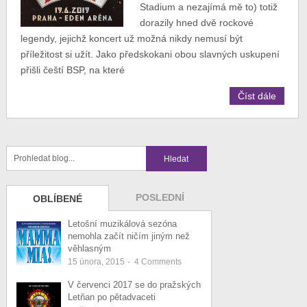
Stadium a nezajímá mě to) totiž
dorazily hned dvě rockové
legendy, jejichž koncert už možná nikdy nemusí být
příležitost si užít. Jako předskokani obou slavných uskupení
přišli čeští BSP, na které
Číst dále
POSLEDNÍ
OBLÍBENÉ
Letošní muzikálová sezóna
nemohla začít ničím jiným než
věhlasným
15 února, 2015
-
4
Comments
V červenci 2017 se do pražských
Letňan po pětadvaceti