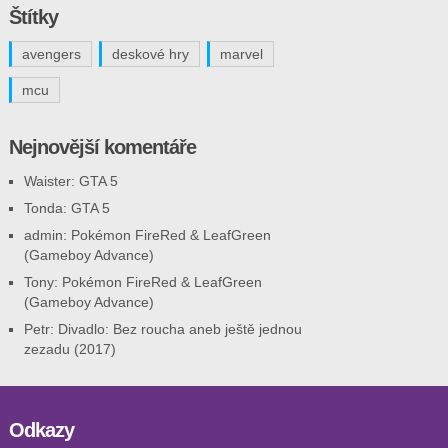
Štítky
avengers
deskové hry
marvel
mcu
Nejnovější komentáře
Waister
:
GTA 5
Tonda
:
GTA 5
admin
:
Pokémon FireRed & LeafGreen
(Gameboy Advance)
Tony
:
Pokémon FireRed & LeafGreen
(Gameboy Advance)
Petr
:
Divadlo: Bez roucha aneb ještě jednou
zezadu (2017)
Odkazy