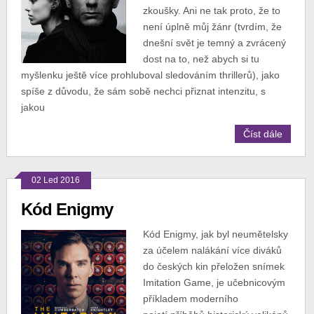
zkoušky. Ani ne tak proto, že to
není úplně můj žánr (tvrdím, že
dnešní svět je temný a zvrácený
dost na to, než abych si tu
myšlenku ještě více prohluboval sledováním thrillerů), jako
spíše z důvodu, že sám sobě nechci přiznat intenzitu, s
jakou
Číst dále
02 Led 2016
Kód Enigmy
Kód Enigmy, jak byl neumětelsky
za účelem nalákání více diváků
do českých kin přeložen snímek
Imitation Game, je učebnicovým
příkladem moderního