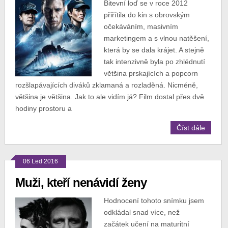
Bitevní loď se v roce 2012
přiřítila do kin s obrovským
očekáváním, masivním
marketingem a s vlnou natěšení,
která by se dala krájet. A stejně
tak intenzivně byla po zhlédnutí
většina prskajících a popcorn
rozšlapávajících diváků zklamaná a rozladěná. Nicméně,
většina je většina. Jak to ale vidím já? Film dostal přes dvě
hodiny prostoru a
Číst dále
06 Led 2016
Muži, kteří nenávidí ženy
Hodnocení tohoto snímku jsem
odkládal snad více, než
začátek učení na maturitní