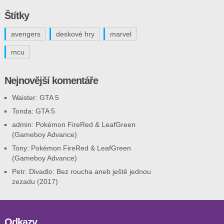
Štítky
avengers
deskové hry
marvel
mcu
Nejnovější komentáře
Waister
:
GTA 5
Tonda
:
GTA 5
admin
:
Pokémon FireRed & LeafGreen
(Gameboy Advance)
Tony
:
Pokémon FireRed & LeafGreen
(Gameboy Advance)
Petr
:
Divadlo: Bez roucha aneb ještě jednou
zezadu (2017)
Odkazy