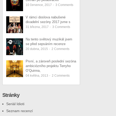
10 července, 2017
-
3
Comments
V rámci doslova nabušené
divadelní sezóny 2017 jsme s
31 března, 2017
-
3
Comments
Na tento světový muzikál jsem
se před sepsáním recenze
20 dubna, 2015
-
2
Comments
První, a zároveň poslední sezóna
ambiciózního projektu Terryho
O’Quinna,
04 května, 2013
-
2
Comments
Stránky
Seriál Idioti
Seznam recenzí