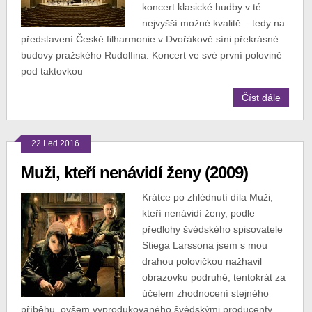
koncert klasické hudby v té
nejvyšší možné kvalitě – tedy na
představení České filharmonie v Dvořákově síni překrásné
budovy pražského Rudolfina. Koncert ve své první polovině
pod taktovkou
Číst dále
22 Led 2016
Muži, kteří nenávidí ženy (2009)
Krátce po zhlédnutí díla Muži,
kteří nenávidí ženy, podle
předlohy švédského spisovatele
Stiega Larssona jsem s mou
drahou polovičkou nažhavil
obrazovku podruhé, tentokrát za
účelem zhodnocení stejného
příběhu, ovšem vyprodukovaného švédskými producenty,