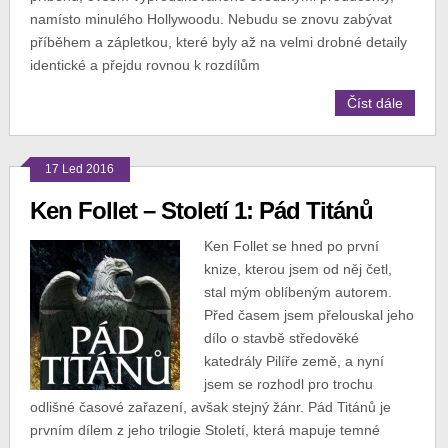
namísto minulého Hollywoodu. Nebudu se znovu zabývat
příběhem a zápletkou, které byly až na velmi drobné detaily
identické a přejdu rovnou k rozdílům
Číst dále
17 Led 2016
Ken Follet – Století 1: Pád Titánů
Ken Follet se hned po první
knize, kterou jsem od něj četl,
stal mým oblíbeným autorem.
Před časem jsem přelouskal jeho
dílo o stavbě středověké
katedrály Pilíře země, a nyní
jsem se rozhodl pro trochu
odlišné časové zařazení, avšak stejný žánr. Pád Titánů je
prvním dílem z jeho trilogie Století, která mapuje temné