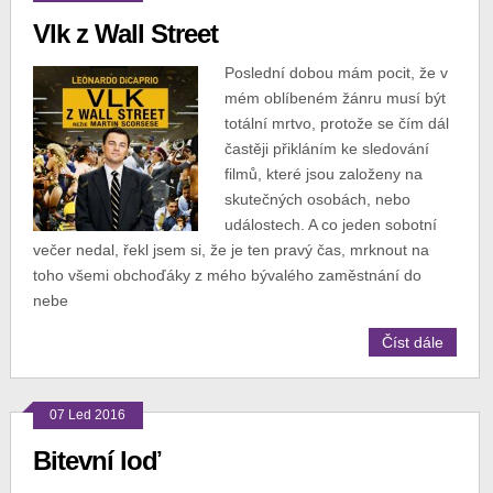
Vlk z Wall Street
Poslední dobou mám pocit, že v
mém oblíbeném žánru musí být
totální mrtvo, protože se čím dál
častěji přikláním ke sledování
filmů, které jsou založeny na
skutečných osobách, nebo
událostech. A co jeden sobotní
večer nedal, řekl jsem si, že je ten pravý čas, mrknout na
toho všemi obchoďáky z mého bývalého zaměstnání do
nebe
Číst dále
07 Led 2016
Bitevní loď