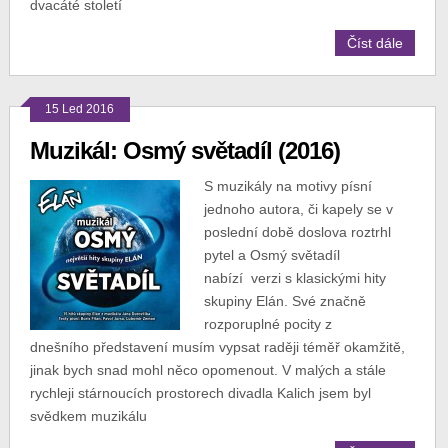
dvacáté století
Číst dále
15 Led 2016
Muzikál: Osmý světadíl (2016)
S muzikály na motivy písní
jednoho autora, či kapely se v
poslední době doslova roztrhl
pytel a Osmý světadíl
nabízí verzi s klasickými hity
skupiny Elán. Své značně
rozporuplné pocity z
dnešního představení musím vypsat raději téměř okamžitě,
jinak bych snad mohl něco opomenout. V malých a stále
rychleji stárnoucích prostorech divadla Kalich jsem byl
svědkem muzikálu