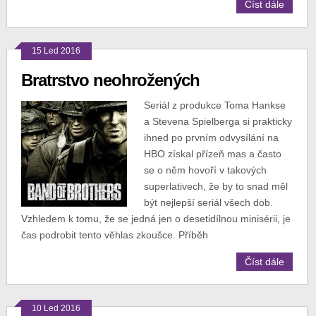
Číst dále
15 Led 2016
Bratrstvo neohrožených
Seriál z produkce Toma Hankse
a Stevena Spielberga si prakticky
ihned po prvním odvysílání na
HBO získal přízeň mas a často
se o něm hovoří v takových
superlativech, že by to snad měl
být nejlepší seriál všech dob.
Vzhledem k tomu, že se jedná jen o desetidílnou minisérii, je
čas podrobit tento věhlas zkoušce. Příběh
Číst dále
10 Led 2016