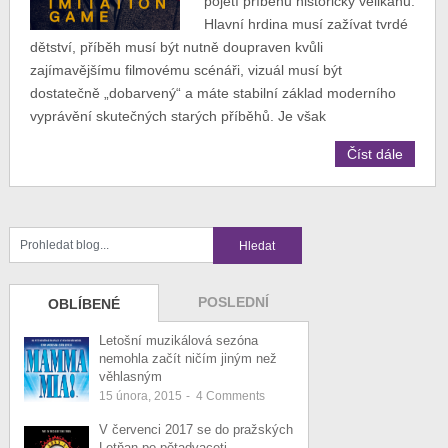
pojetí příběhů historický velikánů.
Hlavní hrdina musí zažívat tvrdé
dětství, příběh musí být nutně doupraven kvůli
zajímavějšímu filmovému scénáři, vizuál musí být
dostatečně „dobarvený“ a máte stabilní základ moderního
vyprávění skutečných starých příběhů. Je však
Číst dále
POSLEDNÍ
OBLÍBENÉ
Letošní muzikálová sezóna
nemohla začít ničím jiným než
věhlasným
15 února, 2015
-
4
Comments
V červenci 2017 se do pražských
Letňan po pětadvaceti