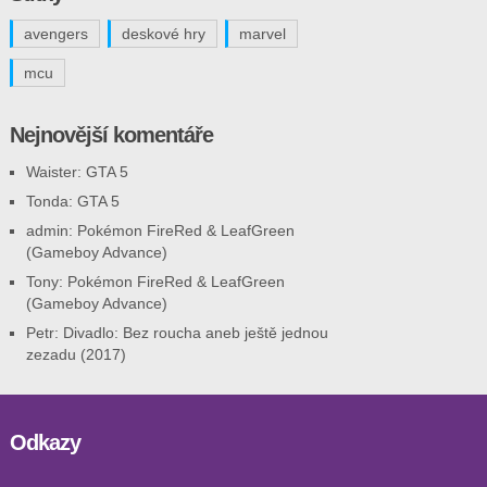
avengers
deskové hry
marvel
mcu
Nejnovější komentáře
Waister
:
GTA 5
Tonda
:
GTA 5
admin
:
Pokémon FireRed & LeafGreen
(Gameboy Advance)
Tony
:
Pokémon FireRed & LeafGreen
(Gameboy Advance)
Petr
:
Divadlo: Bez roucha aneb ještě jednou
zezadu (2017)
Odkazy