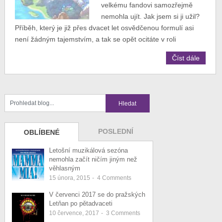
velkému fandovi samozřejmě
nemohla ujít. Jak jsem si ji užil?
Příběh, který je již přes dvacet let osvědčenou formulí asi
není žádným tajemstvím, a tak se opět ocitáte v roli
Číst dále
POSLEDNÍ
OBLÍBENÉ
Letošní muzikálová sezóna
nemohla začít ničím jiným než
věhlasným
15 února, 2015
-
4
Comments
V červenci 2017 se do pražských
Letňan po pětadvaceti
10 července, 2017
-
3
Comments