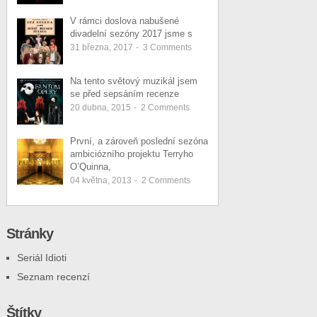
V rámci doslova nabušené
divadelní sezóny 2017 jsme s
31 března, 2017
-
3
Comments
Na tento světový muzikál jsem
se před sepsáním recenze
20 dubna, 2015
-
2
Comments
První, a zároveň poslední sezóna
ambiciózního projektu Terryho
O’Quinna,
04 května, 2013
-
2
Comments
Stránky
Seriál Idioti
Seznam recenzí
Štítky