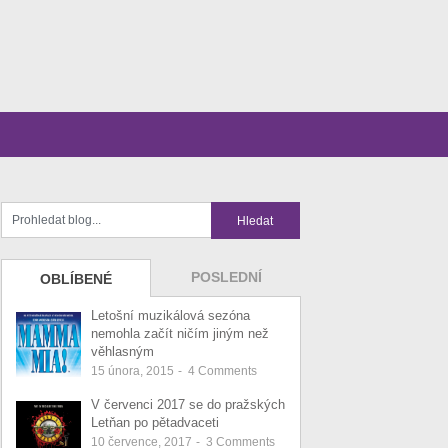
POSLEDNÍ
OBLÍBENÉ
Letošní muzikálová sezóna
nemohla začít ničím jiným než
věhlasným
15 února, 2015
-
4
Comments
V červenci 2017 se do pražských
Letňan po pětadvaceti
10 července, 2017
-
3
Comments