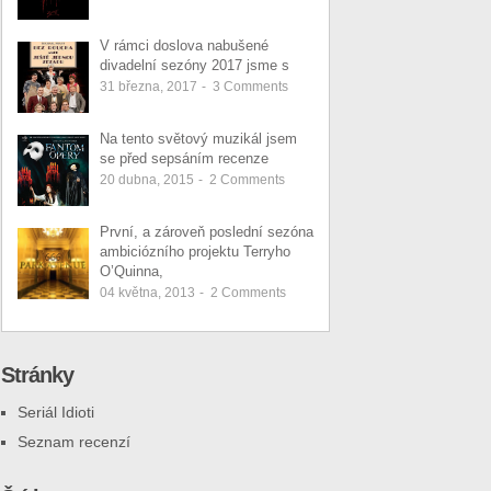
V rámci doslova nabušené
divadelní sezóny 2017 jsme s
31 března, 2017
-
3
Comments
Na tento světový muzikál jsem
se před sepsáním recenze
20 dubna, 2015
-
2
Comments
První, a zároveň poslední sezóna
ambiciózního projektu Terryho
O’Quinna,
04 května, 2013
-
2
Comments
Stránky
Seriál Idioti
Seznam recenzí