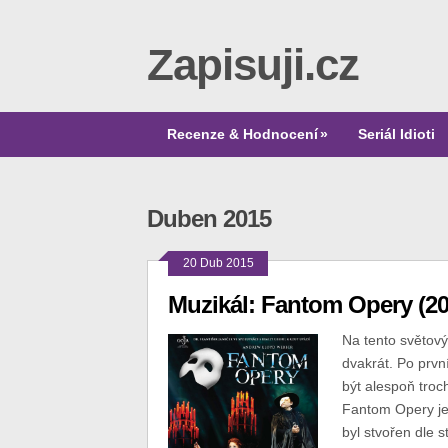
Zapisuji.cz
Recenze & Hodnocení
»
Seriál Idioti
Duben 2015
20 Dub 2015
Muzikál: Fantom Opery (20
Na tento světový
dvakrát. Po první
být alespoň troch
Fantom Opery je
byl stvořen dle st