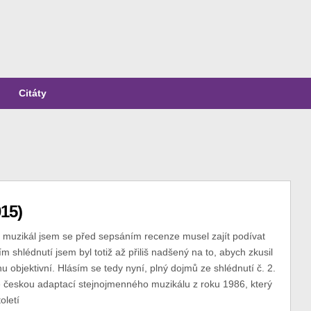
Citáty
15)
 muzikál jsem se před sepsáním recenze musel zajít podívat
m shlédnutí jsem byl totiž až přiliš nadšený na to, abych zkusil
u objektivní. Hlásím se tedy nyní, plný dojmů ze shlédnutí č. 2.
 českou adaptací stejnojmenného muzikálu z roku 1986, který
oletí