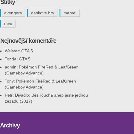
Štítky
avengers
deskové hry
marvel
mcu
Nejnovější komentáře
Waister
:
GTA 5
Tonda
:
GTA 5
admin
:
Pokémon FireRed & LeafGreen
(Gameboy Advance)
Tony
:
Pokémon FireRed & LeafGreen
(Gameboy Advance)
Petr
:
Divadlo: Bez roucha aneb ještě jednou
zezadu (2017)
Archivy