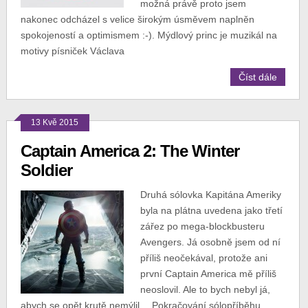
možná právě proto jsem
nakonec odcházel s velice širokým úsměvem naplněn
spokojeností a optimismem :-). Mýdlový princ je muzikál na
motivy písniček Václava
Číst dále
13 Kvě 2015
Captain America 2: The Winter
Soldier
Druhá sólovka Kapitána Ameriky
byla na plátna uvedena jako třetí
zářez po mega-blockbusteru
Avengers. Já osobně jsem od ní
příliš neočekával, protože ani
první Captain America mě příliš
neoslovil. Ale to bych nebyl já,
abych se opět krutě nemýlil… Pokračování sólopříběhu