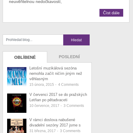
neuvěřitelnou nedočkavostí,
Číst dále
POSLEDNÍ
OBLÍBENÉ
Letošní muzikálová sezóna
nemohla začít ničím jiným než
věhlasným
15 února, 2015
-
4
Comments
V červenci 2017 se do pražských
Letňan po pětadvaceti
10 července, 2017
-
3
Comments
V rámci doslova nabušené
divadelní sezóny 2017 jsme s
31 března, 2017
-
3
Comments