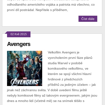
odhodlaného amerického vojáka a patriota má všechno, co
první díl postrádal. Nepřítele s příběhem,
Číst dále
02 Kvě 2015
Avengers
Velkofilm Avengers je
vyvrcholením první fáze plánů
studia Marvel v podobě
komiksového velkofilmu, ve
kterém se spojí všichni hlavní
hrdinové z předchozích
příběhů za jediným účelem – jak
jinak než záchranou světa. V době uvedení filmu ještě
nebyly komiksové filmy až takovým evergreenem, jakým jsou
dnes a mnoho lidí (včetně mě) se na snímek těšilo s