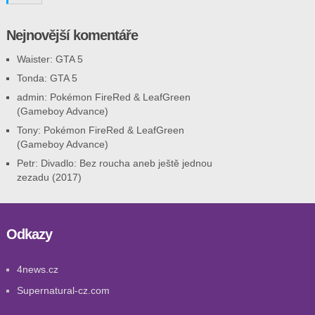
Nejnovější komentáře
Waister
:
GTA 5
Tonda
:
GTA 5
admin
:
Pokémon FireRed & LeafGreen
(Gameboy Advance)
Tony
:
Pokémon FireRed & LeafGreen
(Gameboy Advance)
Petr
:
Divadlo: Bez roucha aneb ještě jednou
zezadu (2017)
Odkazy
4news.cz
Supernatural-cz.com