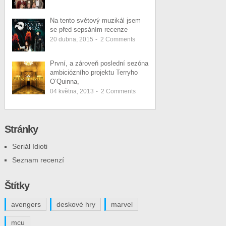
Na tento světový muzikál jsem
se před sepsáním recenze
20 dubna, 2015
-
2
Comments
První, a zároveň poslední sezóna
ambiciózního projektu Terryho
O’Quinna,
04 května, 2013
-
2
Comments
Stránky
Seriál Idioti
Seznam recenzí
Štítky
avengers
deskové hry
marvel
mcu