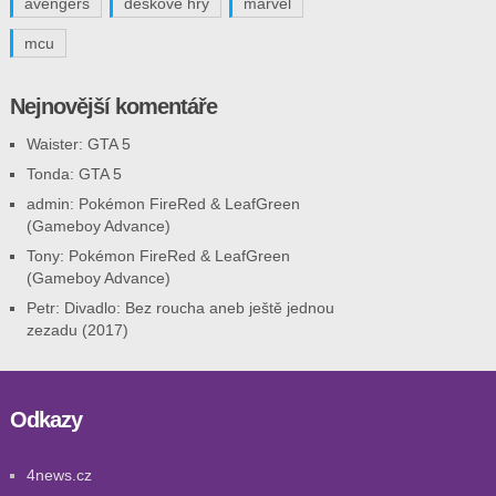
avengers
deskové hry
marvel
mcu
Nejnovější komentáře
Waister
:
GTA 5
Tonda
:
GTA 5
admin
:
Pokémon FireRed & LeafGreen
(Gameboy Advance)
Tony
:
Pokémon FireRed & LeafGreen
(Gameboy Advance)
Petr
:
Divadlo: Bez roucha aneb ještě jednou
zezadu (2017)
Odkazy
4news.cz