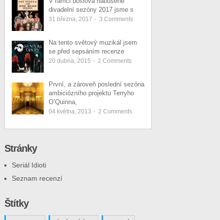
V rámci doslova nabušené
divadelní sezóny 2017 jsme s
31 března, 2017
-
3
Comments
Na tento světový muzikál jsem
se před sepsáním recenze
20 dubna, 2015
-
2
Comments
První, a zároveň poslední sezóna
ambiciózního projektu Terryho
O’Quinna,
04 května, 2013
-
2
Comments
Stránky
Seriál Idioti
Seznam recenzí
Štítky