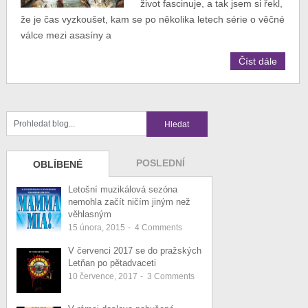
život fascinuje, a tak jsem si řekl,
že je čas vyzkoušet, kam se po několika letech série o věčné
válce mezi asasíny a
Číst dále
POSLEDNÍ
OBLÍBENÉ
Letošní muzikálová sezóna
nemohla začít ničím jiným než
věhlasným
15 února, 2015
-
4
Comments
V červenci 2017 se do pražských
Letňan po pětadvaceti
10 července, 2017
-
3
Comments