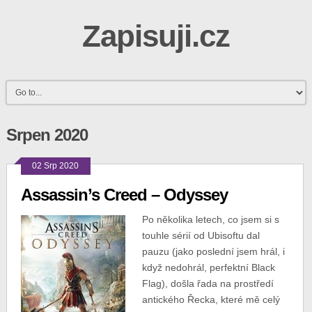
Zapisuji.cz
Srpen 2020
02 Srp 2020
Assassin’s Creed – Odyssey
Po několika letech, co jsem si s
touhle sérií od Ubisoftu dal
pauzu (jako poslední jsem hrál, i
když nedohrál, perfektní Black
Flag), došla řada na prostředí
antického Řecka, které mě celý