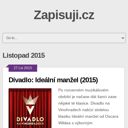
Zapisuji.cz
Listopad 2015
27 Lis 2015
Divadlo: Ideální manžel (2015)
Po rozverném muzikálovém
období je načase dát šanci zase
nějaké té klasice. Divadlo na
Vinohradech nabízí stoletou
klasiku Ideální manžel od Oscara
Wildea s výborným