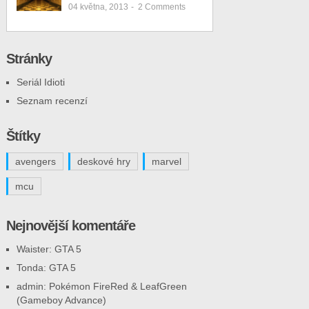
04 května, 2013
-
2
Comments
Stránky
Seriál Idioti
Seznam recenzí
Štítky
avengers
deskové hry
marvel
mcu
Nejnovější komentáře
Waister
:
GTA 5
Tonda
:
GTA 5
admin
:
Pokémon FireRed & LeafGreen
(Gameboy Advance)