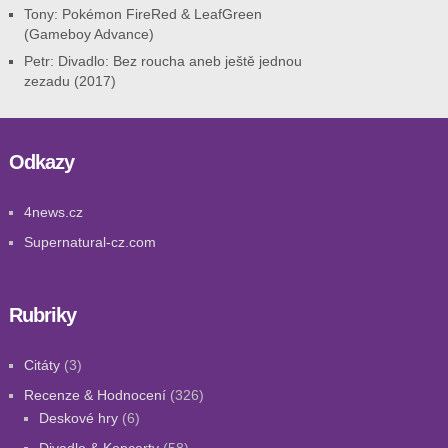
Tony
:
Pokémon FireRed & LeafGreen
(Gameboy Advance)
Petr
:
Divadlo: Bez roucha aneb ještě jednou
zezadu (2017)
Odkazy
4news.cz
Supernatural-cz.com
Rubriky
Citáty
(3)
Recenze & Hodnocení
(326)
Deskové hry
(6)