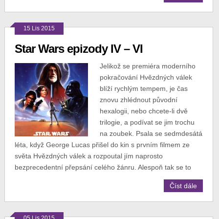
15 Lis 2015
Star Wars epizody IV – VI
Jelikož se premiéra moderního
pokračování Hvězdných válek
blíží rychlým tempem, je čas
znovu zhlédnout původní
hexalogii, nebo chcete-li dvě
trilogie, a podívat se jim trochu
na zoubek. Psala se sedmdesátá
léta, když George Lucas přišel do kin s prvním filmem ze
světa Hvězdných válek a rozpoutal jím naprosto
bezprecedentní přepsání celého žánru. Alespoň tak se to
Číst dále
05 Lis 2015