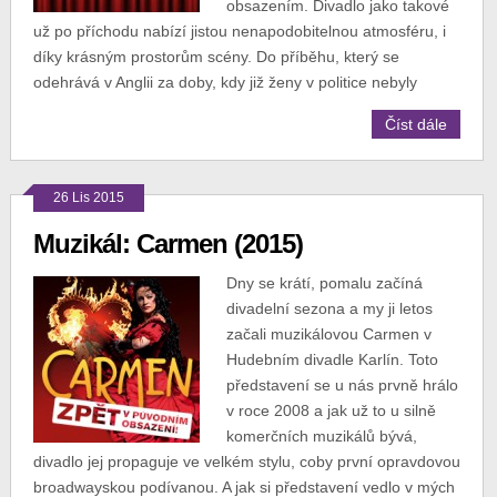
obsazením. Divadlo jako takové
už po příchodu nabízí jistou nenapodobitelnou atmosféru, i
díky krásným prostorům scény. Do příběhu, který se
odehrává v Anglii za doby, kdy již ženy v politice nebyly
Číst dále
26 Lis 2015
Muzikál: Carmen (2015)
Dny se krátí, pomalu začíná
divadelní sezona a my ji letos
začali muzikálovou Carmen v
Hudebním divadle Karlín. Toto
představení se u nás prvně hrálo
v roce 2008 a jak už to u silně
komerčních muzikálů bývá,
divadlo jej propaguje ve velkém stylu, coby první opravdovou
broadwayskou podívanou. A jak si představení vedlo v mých