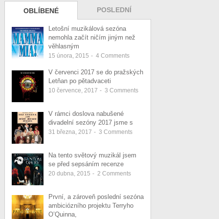
POSLEDNÍ
OBLÍBENÉ
Letošní muzikálová sezóna
nemohla začít ničím jiným než
věhlasným
15 února, 2015
-
4
Comments
V červenci 2017 se do pražských
Letňan po pětadvaceti
10 července, 2017
-
3
Comments
V rámci doslova nabušené
divadelní sezóny 2017 jsme s
31 března, 2017
-
3
Comments
Na tento světový muzikál jsem
se před sepsáním recenze
20 dubna, 2015
-
2
Comments
První, a zároveň poslední sezóna
ambiciózního projektu Terryho
O’Quinna,