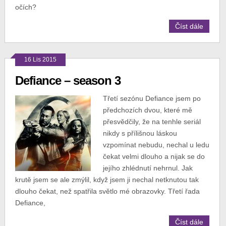
očích?
Číst dále
16 Lis 2015
Defiance – season 3
Třetí sezónu Defiance jsem po
předchozích dvou, které mě
přesvědčily, že na tenhle seriál
nikdy s přílišnou láskou
vzpomínat nebudu, nechal u ledu
čekat velmi dlouho a nijak se do
jejího zhlédnutí nehrnul. Jak
krutě jsem se ale zmýlil, když jsem ji nechal netknutou tak
dlouho čekat, než spatřila světlo mé obrazovky. Třetí řada
Defiance,
Číst dále