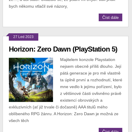
bych někomu vtlačil své názory,
Číst dále
27 Led 2023
Horizon: Zero Dawn (PlayStation 5)
Majitelem konzole Playstation
nejsem obecně příliš dlouho. Její
pátá generace je pro mě vlastně
ta úplně první a rozhodnutí, které
mne vedlo k jejímu pořízení, bylo
z většinové části ovlivněno právě
existencí obrovských a
exkluzivních (ať již trvale či dočasně) AAA titulů mého
oblíbeného RPG žánru. A Horizon: Zero Dawn je možná ze
všech těch
Číst dále