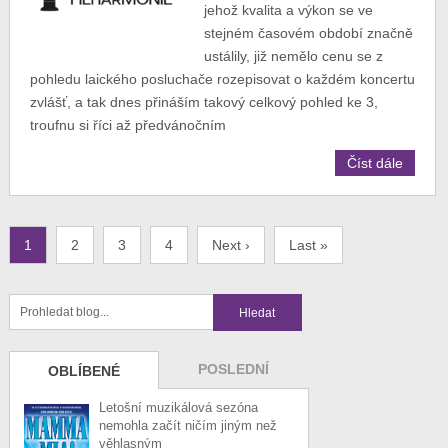
jehož kvalita a výkon se ve
stejném časovém období značně
ustálily, již nemělo cenu se z
pohledu laického posluchače rozepisovat o každém koncertu
zvlášť, a tak dnes přináším takový celkový pohled ke 3,
troufnu si říci až předvánočním
Číst dále
1
2
3
4
Next ›
Last »
POSLEDNÍ
OBLÍBENÉ
Letošní muzikálová sezóna
nemohla začít ničím jiným než
věhlasným