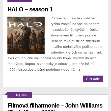
HALO – season 1
Po přečtení několika výblitků
rychlo-znalců na vše na našem
nezaslouženě největším česko-
slovenském filmovém portále
jsem se také pustil do zhlédnutí
nového seriálového počinu podle
videohry, kterých se na nás nyní,
ale i v budoucnu valí docela solidní kopa. Všichni do nich
rádi rýpou, kopou, a znalecky je odsuzují protože bé-bů-
hůůů nejsou dostatečně podobné videohrám z
Číst dále
03 Říj 2022
Filmová filharmonie – John Williams