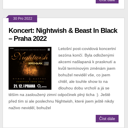
30 Pro 2022
Koncert: Nightwish & Beast In Black
– Praha 2022
Letošní post-covidová koncertní
sezóna končí. Byla odloženými
akcemi našlapaná k prasknutí a
kvůli termínovým změnám jsem
bohužel neviděl vše, co jsem
chtěl, ale touhle show to na
dlouhou dobu vrcholí a já se
těším na zasloužený zimní odpočinek plný ticha :). Ještě
před tím si ale poslechnu Nightwish, které jsem ještě nikdy
naživo neviděl, bohužel
Číst dále