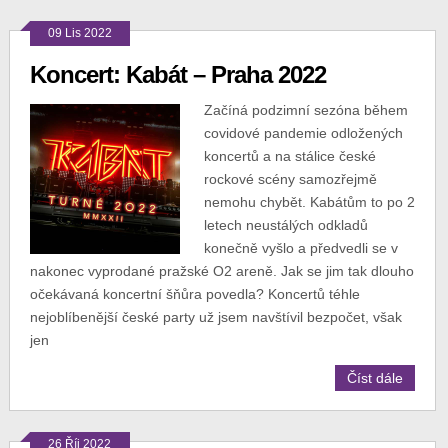
09 Lis 2022
Koncert: Kabát – Praha 2022
Začíná podzimní sezóna během
covidové pandemie odložených
koncertů a na stálice české
rockové scény samozřejmě
nemohu chybět. Kabátům to po 2
letech neustálých odkladů
konečně vyšlo a předvedli se v
nakonec vyprodané pražské O2 areně. Jak se jim tak dlouho
očekávaná koncertní šňůra povedla? Koncertů téhle
nejoblíbenější české party už jsem navštívil bezpočet, však
jen
Číst dále
26 Říj 2022