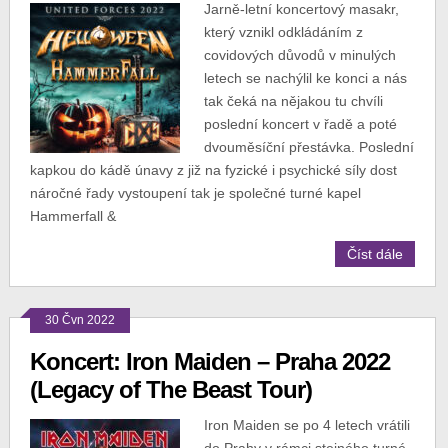
Jarně-letní koncertový masakr,
který vznikl odkládáním z
covidových důvodů v minulých
letech se nachýlil ke konci a nás
tak čeká na nějakou tu chvíli
poslední koncert v řadě a poté
dvouměsíční přestávka. Poslední
kapkou do kádě únavy z již na fyzické i psychické síly dost
náročné řady vystoupení tak je společné turné kapel
Hammerfall &
Číst dále
30 Čvn 2022
Koncert: Iron Maiden – Praha 2022
(Legacy of The Beast Tour)
Iron Maiden se po 4 letech vrátili