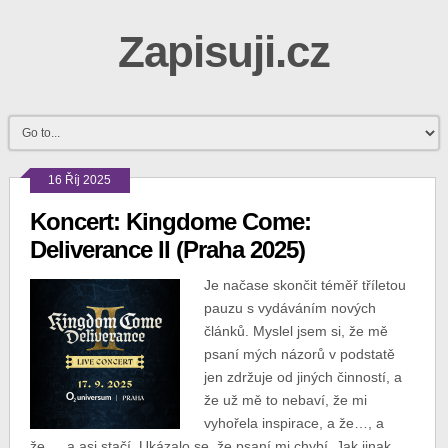
Zapisuji.cz
16 Říj 2025
Koncert: Kingdome Come:
Deliverance II (Praha 2025)
Je načase skončit téměř tříletou
pauzu s vydáváním nových
článků. Myslel jsem si, že mě
psaní mých názorů v podstatě
jen zdržuje od jiných činností, a
že už mě to nebaví, že mi
vyhořela inspirace, a že…, a
že…, a asi stačí. Ukázalo se, že psaní mi chybí. Jak jinak