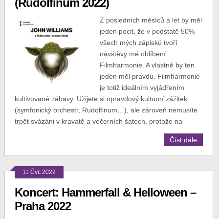
(Rudolfinum 2022)
Z posledních měsíců a let by měl
jeden pocit, že v podstatě 50%
všech mých zápisků tvoří
návštěvy mé oblíbení
Filmharmonie. A vlastně by ten
jeden měl pravdu. Filmharmonie
je totiž ideálním vyjádřením
kultivované zábavy. Užijete si opravdový kulturní zážitek
(symfonický orchestr, Rudolfinum…), ale zároveň nemusíte
trpět svázáni v kravatě a večerních šatech, protože na
Číst dále
11 Čvc 2022
Koncert: Hammerfall & Helloween –
Praha 2022