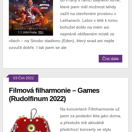
do Prahy v rámci stejného turné,
které jsem měl možnost tehdy
zažít na otevřeném prostoru v
Letňanech. Letos v létě k tomu
bohužel došlo na mém asi
nejméně oblíbeném místě ze
všech – na Sinobo stadionu (Eden), který snad ani nejde
ozvučit dobře. I tak jsem se ale
Číst dále
03 Čvn 2022
Filmová filharmonie – Games
(Rudolfinum 2022)
Na koncertech Filmharmonie už
jsem za poslední léta jako doma,
a přestože mě aktuálně
předchozí koncerty ve stylu