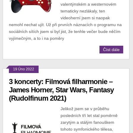
valentýnském a westernovém
tematicky nezlákaly, ten
videoherní jsem si naopak
nemohl nechat ujít. Už při prvních náznacích o programu na
sociálních sítích jsem si byl jist, že tenhle večer bude něčím
vyjímečným, a to i na poměry
Číst dále
19 Úno 2022
3 koncerty: Filmová filharmonie –
James Horner, Star Wars, Fantasy
(Rudolfinum 2021)
Jelikož jsem se v průběhu
posledních tří let stal poměrně
zarytým a stálým fanouškem
tohoto symfonického tělesa,