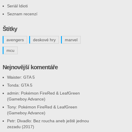
Seriál Idioti
Seznam recenzí
Štítky
avengers
deskové hry
marvel
mcu
Nejnovější komentáře
Waister
:
GTA 5
Tonda
:
GTA 5
admin
:
Pokémon FireRed & LeafGreen
(Gameboy Advance)
Tony
:
Pokémon FireRed & LeafGreen
(Gameboy Advance)
Petr
:
Divadlo: Bez roucha aneb ještě jednou
zezadu (2017)