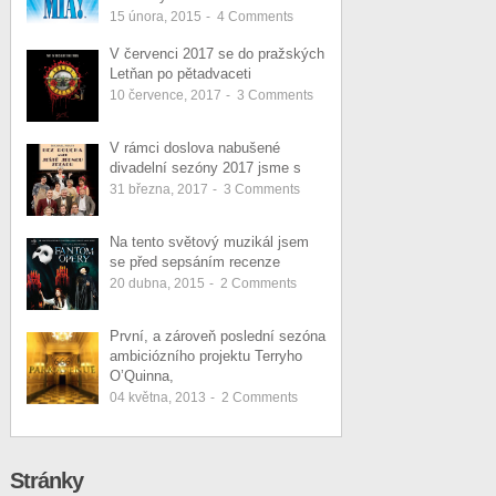
15 února, 2015
-
4
Comments
V červenci 2017 se do pražských
Letňan po pětadvaceti
10 července, 2017
-
3
Comments
V rámci doslova nabušené
divadelní sezóny 2017 jsme s
31 března, 2017
-
3
Comments
Na tento světový muzikál jsem
se před sepsáním recenze
20 dubna, 2015
-
2
Comments
První, a zároveň poslední sezóna
ambiciózního projektu Terryho
O’Quinna,
04 května, 2013
-
2
Comments
Stránky