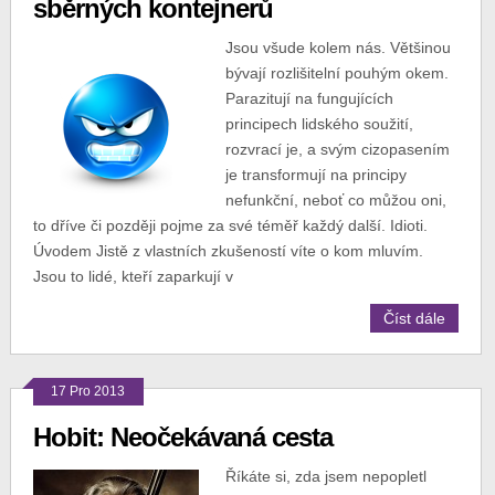
sběrných kontejnerů
Jsou všude kolem nás. Většinou
bývají rozlišitelní pouhým okem.
Parazitují na fungujících
principech lidského soužití,
rozvrací je, a svým cizopasením
je transformují na principy
nefunkční, neboť co můžou oni,
to dříve či později pojme za své téměř každý další. Idioti.
Úvodem Jistě z vlastních zkušeností víte o kom mluvím.
Jsou to lidé, kteří zaparkují v
Číst dále
17 Pro 2013
Hobit: Neočekávaná cesta
Říkáte si, zda jsem nepopletl