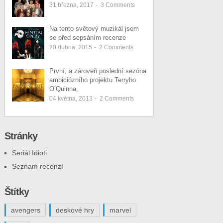
31 března, 2017
-
3
Comments
Na tento světový muzikál jsem
se před sepsáním recenze
20 dubna, 2015
-
2
Comments
První, a zároveň poslední sezóna
ambiciózního projektu Terryho
O’Quinna,
04 května, 2013
-
2
Comments
Stránky
Seriál Idioti
Seznam recenzí
Štítky
avengers
deskové hry
marvel