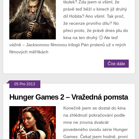
titulek? Zda jsem si všiml, že
právě teď běží v kinech již druhý
díl Hobita? Ano všiml. Tak proč,
že recenze prvního dílu? No
přeci proto, že právě dnes jdu do
kina na ten druhý 🙂 Ale teď
vážně – Jacksonovu filmovou trilogii Pán prstenů už v mých
filmových měřítkách
Číst dále
05 Pro 2013
Hunger Games 2 – Vražedná pomsta
Konečně jsem se dostal do kina
na zhlédnutí pokračování podle
mne ne zrovna dvakrát
povedeného úvodu série Hunger
Games. Čekal jsem hodně, první