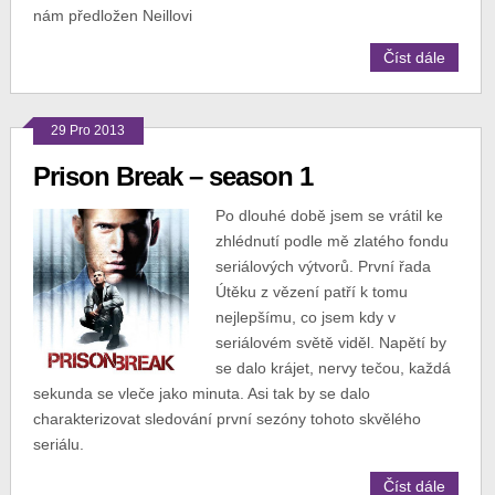
nám předložen Neillovi
Číst dále
29 Pro 2013
Prison Break – season 1
Po dlouhé době jsem se vrátil ke
zhlédnutí podle mě zlatého fondu
seriálových výtvorů. První řada
Útěku z vězení patří k tomu
nejlepšímu, co jsem kdy v
seriálovém světě viděl. Napětí by
se dalo krájet, nervy tečou, každá
sekunda se vleče jako minuta. Asi tak by se dalo
charakterizovat sledování první sezóny tohoto skvělého
seriálu.
Číst dále