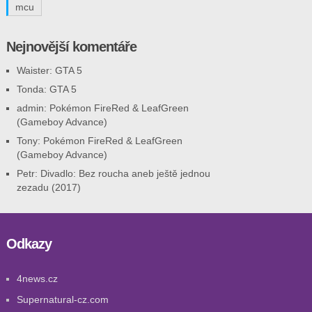
mcu
Nejnovější komentáře
Waister
:
GTA 5
Tonda
:
GTA 5
admin
:
Pokémon FireRed & LeafGreen
(Gameboy Advance)
Tony
:
Pokémon FireRed & LeafGreen
(Gameboy Advance)
Petr
:
Divadlo: Bez roucha aneb ještě jednou
zezadu (2017)
Odkazy
4news.cz
Supernatural-cz.com