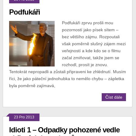
Podfukáři
Podfukáři zprvu prošli mou
pozorností jako písek sítem –
bez většího zájmu. Rozpoutali
však poměrně slušný zájem mezi
veřejností a kde kdo se o filmu
začal zmiňovat, takže jsem se
rozhodl, prosít je znovu.
Tentokrát nepropadli a zůstali připraveni ke zhlédnutí. Musím
říci, že jako páteční jednohubka to nemělo chybu – zápletka
byla poměrně zajímavá,
Číst dále
23 Pro 2013
Idioti 1 – Odpadky pohozené vedle