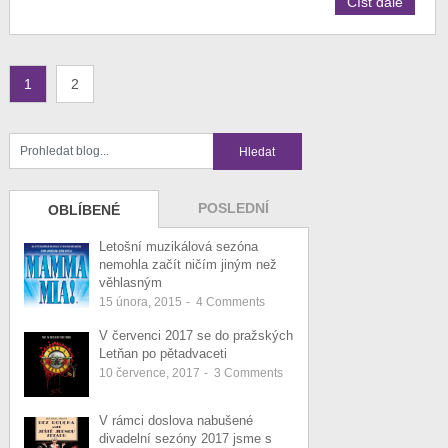
Číst dále
1
2
POSLEDNÍ
OBLÍBENÉ
Letošní muzikálová sezóna
nemohla začít ničím jiným než
věhlasným
15 února, 2015
-
4
Comments
V červenci 2017 se do pražských
Letňan po pětadvaceti
10 července, 2017
-
3
Comments
V rámci doslova nabušené
divadelní sezóny 2017 jsme s