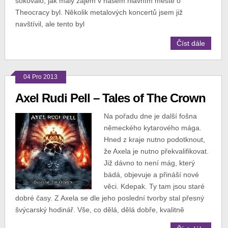
šokovalo, jak malý zájem v našem hlavním městě o
Theocracy byl. Několik metalových koncertů jsem již
navštívil, ale tento byl
Číst dále
04 Pro 2013
Axel Rudi Pell – Tales of The Crown
Na pořadu dne je další fošna
německého kytarového mága.
Hned z kraje nutno podotknout,
že Axela je nutno překvalifikovat.
Již dávno to není mág, který
bádá, objevuje a přináší nové
věci. Kdepak. Ty tam jsou staré
dobré časy. Z Axela se dle jeho poslední tvorby stal přesný
švýcarský hodinář. Vše, co dělá, dělá dobře, kvalitně