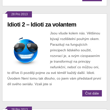
28 Pro 2013
Idioti 2 – Idioti za volantem
Jsou všude kolem nás. Většinou
bývají rozlišitelní pouhým okem.
Parazitují na fungujících
principech lidského soužití,
rozvrací je, a svým cizopasením
je transformují na principy
nefunkční, neboť co můžou oni,
to dříve či později pojme za své téměř každý další. Idioti.
Úvodem Není tomu tak dlouho, co jsem vám představil první
díl svého seriálu. Vzali jste si
Číst dále
28 Pro 2013