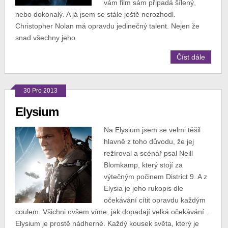
vám film sám připadá šílený,
nebo dokonalý. A já jsem se stále ještě nerozhodl.
Christopher Nolan má opravdu jedinečný talent. Nejen že
snad všechny jeho
Číst dále
30 Pro 2013
Elysium
Na Elysium jsem se velmi těšil
hlavně z toho důvodu, že jej
režíroval a scénář psal Neill
Blomkamp, který stojí za
výtečným počinem District 9. A z
Elysia je jeho rukopis dle
očekávání cítit opravdu každým
coulem. Všichni ovšem víme, jak dopadají velká očekávání…
Elysium je prostě nádherné. Každý kousek světa, který je