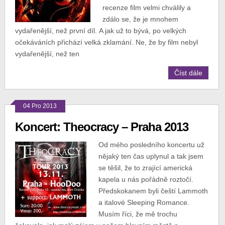
recenze film velmi chválily a
zdálo se, že je mnohem
vydařenější, než první díl. A jak už to bývá, po velkých
očekáváních přichází velká zklamání. Ne, že by film nebyl
vydařenější, než ten
Číst dále
04 Pro 2013
Koncert: Theocracy – Praha 2013
Od mého posledního koncertu už
nějaký ten čas uplynul a tak jsem
se těšil, že to zrající americká
kapela u nás pořádně roztočí.
Předskokanem byli čeští Lammoth
a italové Sleeping Romance.
Musím říci, že mě trochu