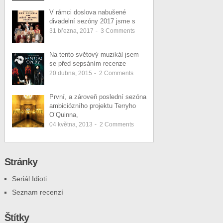
V rámci doslova nabušené
divadelní sezóny 2017 jsme s
31 března, 2017
-
3
Comments
Na tento světový muzikál jsem
se před sepsáním recenze
20 dubna, 2015
-
2
Comments
První, a zároveň poslední sezóna
ambiciózního projektu Terryho
O’Quinna,
04 května, 2013
-
2
Comments
Stránky
Seriál Idioti
Seznam recenzí
Štítky