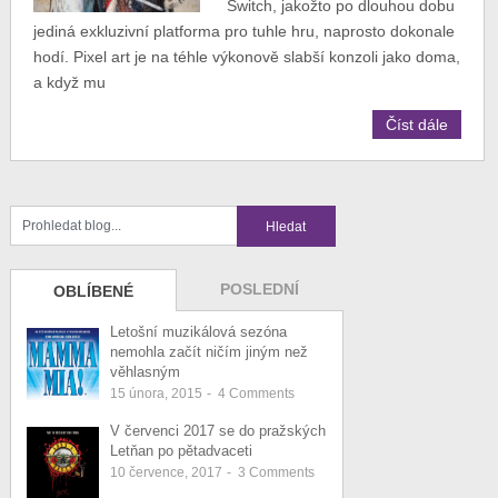
Switch, jakožto po dlouhou dobu
jediná exkluzivní platforma pro tuhle hru, naprosto dokonale
hodí. Pixel art je na téhle výkonově slabší konzoli jako doma,
a když mu
Číst dále
POSLEDNÍ
OBLÍBENÉ
Letošní muzikálová sezóna
nemohla začít ničím jiným než
věhlasným
15 února, 2015
-
4
Comments
V červenci 2017 se do pražských
Letňan po pětadvaceti
10 července, 2017
-
3
Comments