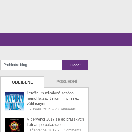
POSLEDNÍ
OBLÍBENÉ
Letošní muzikálová sezóna
nemohla začít ničím jiným než
věhlasným
15 února, 2015
-
4
Comments
V červenci 2017 se do pražských
Letňan po pětadvaceti
10 července, 2017
-
3
Comments