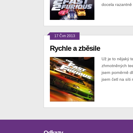
docela razantně z
17 Čvn 2013
Rychle a zběsile
Už je to nějaký 
zhmotněných teen
jsem poměrně dl
jsem četl na síti
Odkazy