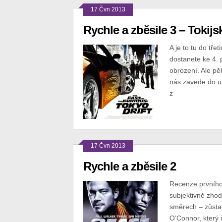
17 Čvn 2013
Rychle a zběsile 3 – Tokijs
A je to tu do tře
dostanete ke 4. 
obrození. Ale pěk
nás zavede do ul
z
17 Čvn 2013
Rychle a zběsile 2
Recenze prvního
subjektivně zhod
směrech – zůstal
O’Connor, který 