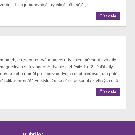
měnil. Film je barevnější, rychlejší, šílenější,
Číst dále
ten pátek, co jsem poprvé a naposledy zhlédl původní dva díly
agerských snů v podobě Rychle a zběsile 1 a 2. Další díly
ouhou dobu neměl po podivné dvojce chuť sledovat, ale poté
 několik komentářů ve stylu, že se série posunula z vlhkých snů
Číst dále
Rubriky