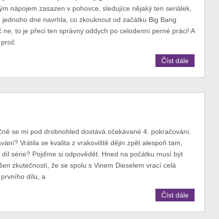
ým nápojem zasazen v pohovce, sledujíce nějaký ten seriálek,
yně jednoho dne navrhla, co zkouknout od začátku Big Bang
 ne, to je přeci ten správný oddych po celodenní perné práci! A
, proč
Číst dále
ečně se mi pod drobnohled dostává očekávané 4. pokračování.
ání? Vrátila se kvalita z vrakoviště dějin zpět alespoň tam,
í díl série? Pojďme si odpovědět. Hned na počátku musí být
šen zkutečností, že se spolu s Vinem Dieselem vrací celá
prvního dílu, a
Číst dále