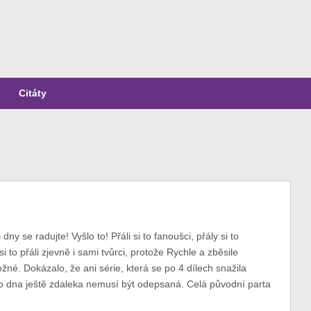
Citáty
i dny se radujte! Vyšlo to! Přáli si to fanoušci, přály si to
si to přáli zjevně i sami tvůrci, protože Rychle a zběsile
né. Dokázalo, že ani série, která se po 4 dílech snažila
ho dna ještě zdaleka nemusí být odepsaná. Celá původní parta