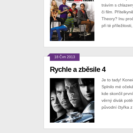
trávím s chlazen
či film. Přítelk
Theory? Inu proč
při té příležitosti
18 Čvn 2013
Rychle a zběsile 4
Je to tady! Kon
Splnilo mé očekáv
kde skončil prvn
věrný divák potě
původní čtyřka z 