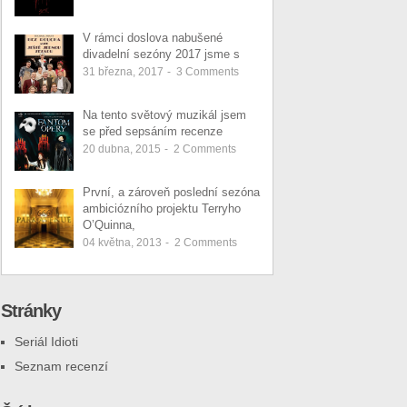
V rámci doslova nabušené
divadelní sezóny 2017 jsme s
31 března, 2017
-
3
Comments
Na tento světový muzikál jsem
se před sepsáním recenze
20 dubna, 2015
-
2
Comments
První, a zároveň poslední sezóna
ambiciózního projektu Terryho
O’Quinna,
04 května, 2013
-
2
Comments
Stránky
Seriál Idioti
Seznam recenzí