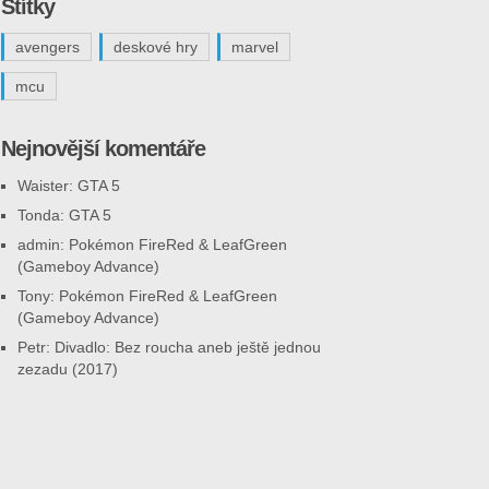
Štítky
avengers
deskové hry
marvel
mcu
Nejnovější komentáře
Waister
:
GTA 5
Tonda
:
GTA 5
admin
:
Pokémon FireRed & LeafGreen
(Gameboy Advance)
Tony
:
Pokémon FireRed & LeafGreen
(Gameboy Advance)
Petr
:
Divadlo: Bez roucha aneb ještě jednou
zezadu (2017)