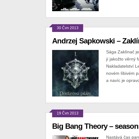
30 Čvn 2013
Andrzej Sapkowski – Zaklí
Sága Zaklínač je 
jí jakožto věrný
Nakladatelství L
novém líbivém p
a navíc je oprav
19 Čvn 2013
Big Bang Theory – seasons
Nastává čas parn