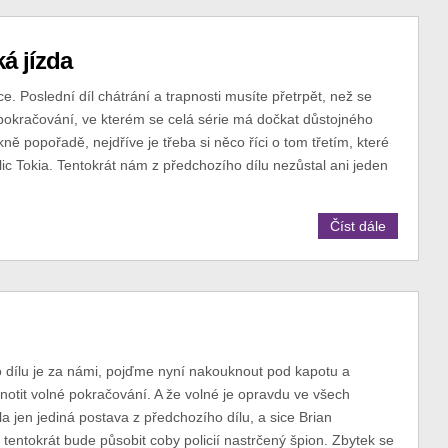
ká jízda
tice. Poslední díl chátrání a trapnosti musíte přetrpět, než se
pokračování, ve kterém se celá série má dočkat důstojného
ně popořadě, nejdříve je třeba si něco říci o tom třetím, které
ic Tokia. Tentokrát nám z předchozího dílu nezůstal ani jeden
Číst dále
 dílu je za námi, pojďme nyní nakouknout pod kapotu a
notit volné pokračování. A že volné je opravdu ve všech
a jen jediná postava z předchozího dílu, a sice Brian
i tentokrát bude působit coby policií nastrčený špion. Zbytek se