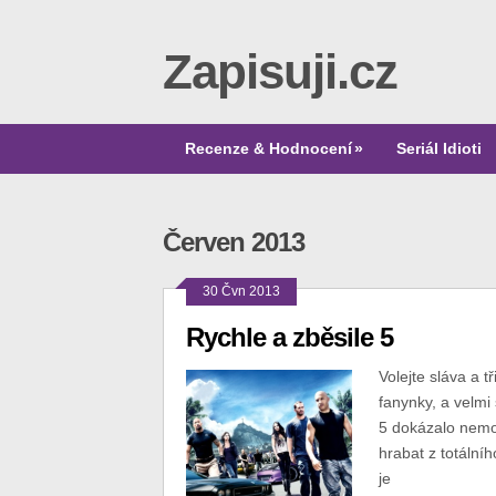
Zapisuji.cz
Recenze & Hodnocení
»
Seriál Idioti
Červen 2013
30 Čvn 2013
Rychle a zběsile 5
Volejte sláva a tř
fanynky, a velmi 
5 dokázalo nemož
hrabat z totální
je