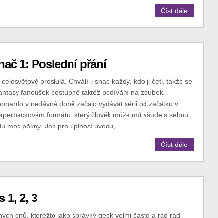
Číst dále
nač 1: Poslední přání
celosvětově proslulá. Chválí ji snad každý, kdo ji četl, takže se
 fantasy fanoušek postupně taktéž podívám na zoubek.
eonardo v nedávné době začalo vydávat sérii od začátku v
aperbackovém formátu, který člověk může mít všude s sebou
du moc pěkný. Jen pro úplnost uvedu,
Číst dále
 1, 2, 3
ých dnů, kteréžto jako správný geek velmi často a rád rád