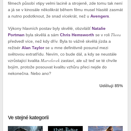
filmech působí vtipy velmi lacině a strojeně, zde tomu tak není
a já se v kinosále několikrát během filmu musel hlasitě zasmát
a nutno podotknout, že snad vícekrát, než u
Avengers
.
Výkony hlavních postav byly skvělé, obzvlášť
Natalie
Thora
Portman
byla skvělá a sám
Chris Hemsworth
se v roli
předvedl více, než kdy dřív. Byla to vážně skvělá jízda a
režisér
Alan Taylor
se u mne definitivně posunul mezi
světovou extratřídu. Nevím, co bude dál, a kdy se neustále
Marvelovek
vzrůstající kvalita
zastaví, ale už teď se té chvíle
bojím, protože posouvat kvalitu vzhůru přeci nejde do
nekonečna. Nebo ano?
Uděluji 85%
Ve stejné kategorii