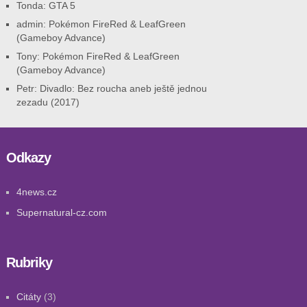
Tonda
:
GTA 5
admin
:
Pokémon FireRed & LeafGreen
(Gameboy Advance)
Tony
:
Pokémon FireRed & LeafGreen
(Gameboy Advance)
Petr
:
Divadlo: Bez roucha aneb ještě jednou
zezadu (2017)
Odkazy
4news.cz
Supernatural-cz.com
Rubriky
Citáty
(3)