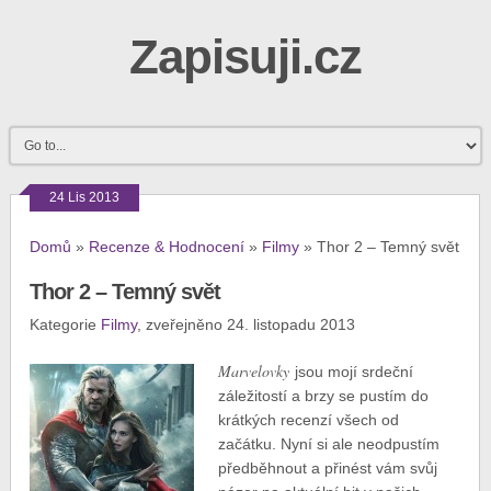
Zapisuji.cz
24 Lis 2013
Domů
»
Recenze & Hodnocení
»
Filmy
»
Thor 2 – Temný svět
Thor 2 – Temný svět
Kategorie
Filmy
, zveřejněno 24. listopadu 2013
Marvelovky
jsou mojí srdeční
záležitostí a brzy se pustím do
krátkých recenzí všech od
začátku. Nyní si ale neodpustím
předběhnout a přinést vám svůj