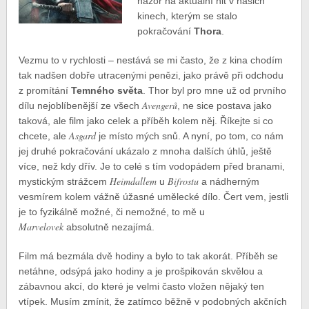
názor na aktuální hit v našich
kinech, kterým se stalo
pokračování
Thora
.
Vezmu to v rychlosti – nestává se mi často, že z kina chodím
tak nadšen dobře utracenými penězi, jako právě při odchodu
z promítání
Temného světa
. Thor byl pro mne už od prvního
Avengerů
dílu nejoblíbenější ze všech
, ne sice postava jako
taková, ale film jako celek a příběh kolem něj. Říkejte si co
Asgard
chcete, ale
je místo mých snů. A nyní, po tom, co nám
jej druhé pokračování ukázalo z mnoha dalších úhlů, ještě
více, než kdy dřív. Je to celé s tím vodopádem před branami,
Heimdallem
Bifrostu
mystickým strážcem
u
a nádherným
vesmírem kolem vážně úžasné umělecké dílo. Čert vem, jestli
je to fyzikálně možné, či nemožné, to mě u
Marvelovek
absolutně nezajímá.
Film má bezmála dvě hodiny a bylo to tak akorát. Příběh se
netáhne, odsýpá jako hodiny a je prošpikován skvělou a
zábavnou akcí, do které je velmi často vložen nějaký ten
vtípek. Musím zmínit, že zatímco běžně v podobných akčních