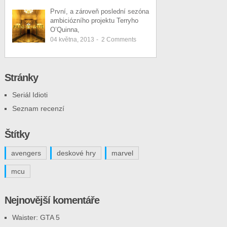
První, a zároveň poslední sezóna
ambiciózního projektu Terryho
O’Quinna,
04 května, 2013
-
2
Comments
Stránky
Seriál Idioti
Seznam recenzí
Štítky
avengers
deskové hry
marvel
mcu
Nejnovější komentáře
Waister
:
GTA 5