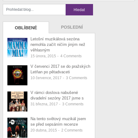
POSLEDNÍ
OBLÍBENÉ
Letošní muzikálová sezóna
nemohla začít ničím jiným než
věhlasným
15 února, 2015
-
4
Comments
V červenci 2017 se do pražských
Letňan po pětadvaceti
10 července, 2017
-
3
Comments
V rámci doslova nabušené
divadelní sezóny 2017 jsme s
31 března, 2017
-
3
Comments
Na tento světový muzikál jsem
se před sepsáním recenze
20 dubna, 2015
-
2
Comments