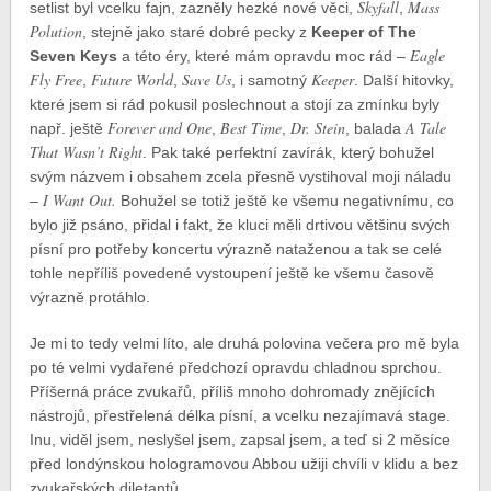
Skyfall
Mass
setlist byl vcelku fajn, zazněly hezké nové věci,
,
Polution
, stejně jako staré dobré pecky z
Keeper of The
Eagle
Seven Keys
a této éry, které mám opravdu moc rád –
Fly
Free
Future World
Save Us
Keeper
,
,
, i samotný
. Další hitovky,
které jsem si rád pokusil poslechnout a stojí za zmínku byly
Forever and One
Best Time
Dr. Stein
A Tale
např. ještě
,
,
, balada
That Wasn’t Right
. Pak také perfektní zavírák, který bohužel
svým názvem i obsahem zcela přesně vystihoval moji náladu
I Want Out.
–
Bohužel se totiž ještě ke všemu negativnímu, co
bylo již psáno, přidal i fakt, že kluci měli drtivou většinu svých
písní pro potřeby koncertu výrazně nataženou a tak se celé
tohle nepříliš povedené vystoupení ještě ke všemu časově
výrazně protáhlo.
Je mi to tedy velmi líto, ale druhá polovina večera pro mě byla
po té velmi vydařené předchozí opravdu chladnou sprchou.
Příšerná práce zvukařů, příliš mnoho dohromady znějících
nástrojů, přestřelená délka písní, a vcelku nezajímavá stage.
Inu, viděl jsem, neslyšel jsem, zapsal jsem, a teď si 2 měsíce
před londýnskou hologramovou Abbou užiji chvíli v klidu a bez
zvukařských diletantů.