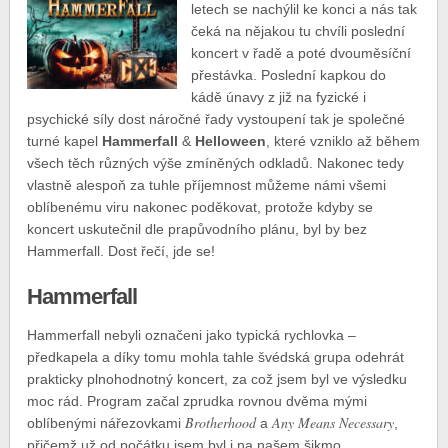
letech se nachýlil ke konci a nás tak
čeká na nějakou tu chvíli poslední
koncert v řadě a poté dvouměsíční
přestávka. Poslední kapkou do
kádě únavy z již na fyzické i
psychické síly dost náročné řady vystoupení tak je společné
turné kapel
Hammerfall
&
Helloween
, které vzniklo až během
všech těch různých výše zmíněných odkladů. Nakonec tedy
vlastně alespoň za tuhle příjemnost můžeme námi všemi
oblíbenému viru nakonec poděkovat, protože kdyby se
koncert uskutečnil dle prapůvodního plánu, byl by bez
Hammerfall. Dost řečí, jde se!
Hammerfall
Hammerfall nebyli označeni jako typická rychlovka –
předkapela a díky tomu mohla tahle švédská grupa odehrát
prakticky plnohodnotný koncert, za což jsem byl ve výsledku
moc rád. Program začal zprudka rovnou dvěma mými
Brotherhood
Any Means Necessary
oblíbenými nářezovkami
a
,
přičemž už od počátku jsem byl i na našem šikmo