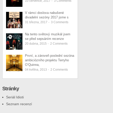
10 července, 2017
-
3
Comments
V rámci doslova nabušené
divadelní sezóny 2017 jsme s
31 března, 2017
-
3
Comments
Na tento světový muzikál jsem
se před sepsáním recenze
20 dubna, 2015
-
2
Comments
První, a zároveň poslední sezóna
ambiciózního projektu Terryho
O’Quinna,
04 května, 2013
-
2
Comments
Stránky
Seriál Idioti
Seznam recenzí