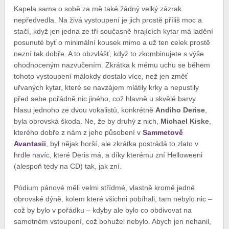
Kapela sama o sobě za mě také žádný velký zázrak
nepředvedla. Na živá vystoupení je jich prostě příliš moc a
stačí, když jen jedna ze tří současně hrajících kytar má ladění
posunuté byť o minimální kousek mimo a už ten celek prostě
nezní tak dobře. A to obzvlášť, když to zkombinujete s výše
ohodnoceným nazvučením. Zkrátka k mému uchu se během
tohoto vystoupení málokdy dostalo více, než jen změť
uřvaných kytar, které se navzájem mlátily krky a nepustily
před sebe pořádně nic jiného, což hlavně u skvělé barvy
hlasu jednoho ze dvou vokalistů, konkrétně
Andiho Derise
,
byla obrovská škoda. Ne, že by druhý z nich,
Michael Kiske
,
kterého dobře z nám z jeho působení v
Sammetově
Avantasii
, byl nějak horší, ale zkrátka postrádá to zlato v
hrdle navíc, které Deris má, a díky kterému zní Helloweeni
(alespoň tedy na CD) tak, jak zní.
Pódium pánové měli velmi střídmé, vlastně kromě jedné
obrovské dýně, kolem které všichni pobíhali, tam nebylo nic –
což by bylo v pořádku – kdyby ale bylo co obdivovat na
samotném vstoupení, což bohužel nebylo. Abych jen nehanil,