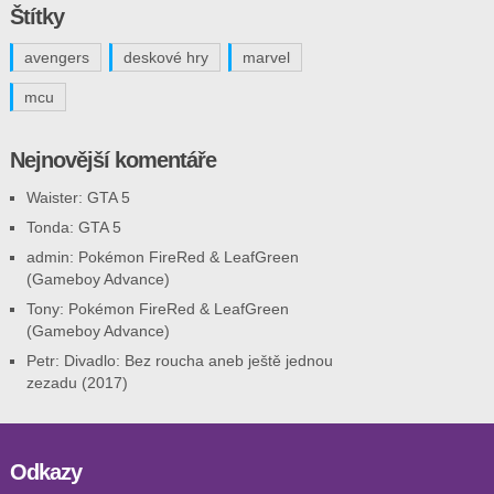
Štítky
avengers
deskové hry
marvel
mcu
Nejnovější komentáře
Waister
:
GTA 5
Tonda
:
GTA 5
admin
:
Pokémon FireRed & LeafGreen
(Gameboy Advance)
Tony
:
Pokémon FireRed & LeafGreen
(Gameboy Advance)
Petr
:
Divadlo: Bez roucha aneb ještě jednou
zezadu (2017)
Odkazy