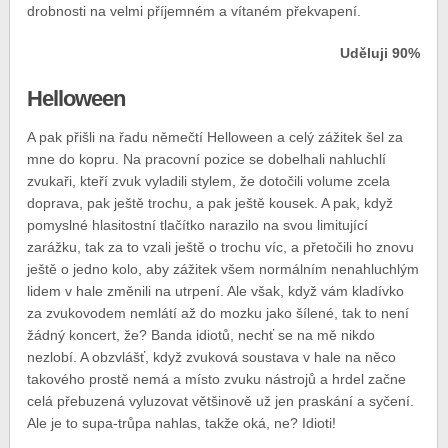
drobnosti na velmi příjemném a vítaném překvapení.
Uděluji 90%
Helloween
A pak přišli na řadu němečtí Helloween a celý zážitek šel za
mne do kopru. Na pracovní pozice se dobelhali nahluchlí
zvukaři, kteří zvuk vyladili stylem, že dotočili volume zcela
doprava, pak ještě trochu, a pak ještě kousek. A pak, když
pomyslné hlasitostní tlačítko narazilo na svou limitující
zarážku, tak za to vzali ještě o trochu víc, a přetočili ho znovu
ještě o jedno kolo, aby zážitek všem normálním nenahluchlým
lidem v hale změnili na utrpení. Ale však, když vám kladívko
za zvukovodem nemlátí až do mozku jako šílené, tak to není
žádný koncert, že? Banda idiotů, nechť se na mě nikdo
nezlobí. A obzvlášť, když zvuková soustava v hale na něco
takového prostě nemá a místo zvuku nástrojů a hrdel začne
celá přebuzená vyluzovat většinově už jen praskání a syčení.
Ale je to supa-trůpa nahlas, takže oká, ne? Idioti!