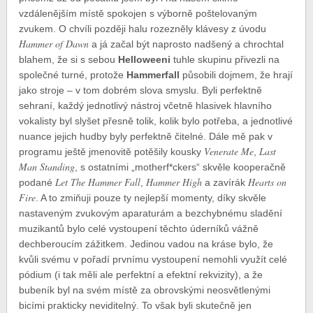
vzdálenějším místě spokojen s výborně poštelovaným
zvukem. O chvíli později halu rozezněly klávesy z úvodu
Hammer of Dawn
a já začal být naprosto nadšený a chrochtal
blahem, že si s sebou
Helloweeni
tuhle skupinu přivezli na
společné turné, protože
Hammerfall
působili dojmem, že hrají
jako stroje – v tom dobrém slova smyslu. Byli perfektně
sehraní, každý jednotlivý nástroj včetně hlasivek hlavního
vokalisty byl slyšet přesně tolik, kolik bylo potřeba, a jednotlivé
nuance jejich hudby byly perfektně čitelné. Dále mě pak v
Venerate Me
Last
programu ještě jmenovitě potěšily kousky
,
Man Standing
, s ostatními „motherf*ckers“ skvěle kooperačně
Let The Hammer Fall
Hammer High
Hearts on
podané
,
a zavírák
Fire
. A to zmiňuji pouze ty nejlepší momenty, díky skvěle
nastaveným zvukovým aparaturám a bezchybnému sladění
muzikantů bylo celé vystoupení těchto úderníků vážně
dechberoucím zážitkem. Jedinou vadou na kráse bylo, že
kvůli svému v pořadí prvnímu vystoupení nemohli využít celé
pódium (i tak měli ale perfektní a efektní rekvizity), a že
bubeník byl na svém místě za obrovskými neosvětlenými
bicími prakticky neviditelný. To však byli skutečně jen