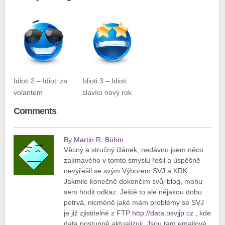
Idioti 2 – Idioti za
Idioti 3 – Idioti
volantem
slavící nový rok
Comments
By
Martin R. Böhm
Věcný a stručný článek, nedávno jsem něco
zajímavého v tomto smyslu řešil a úspěšně
nevyřešil se svým Výborem SVJ a KRK.
Jakmile konečně dokončím svůj blog, mohu
sem hodit odkaz. Ještě to ale nějakou dobu
potrvá, nicméně jaké mám problémy se SVJ
je již zjistitelné z FTP
http://data.osvjjp.cz
, kde
data postupně aktualizuji. Jsou tam emailové