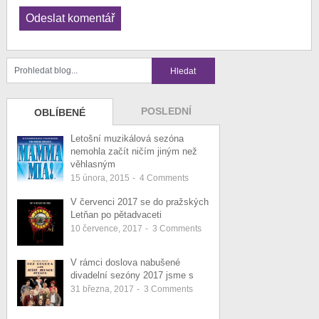
POSLEDNÍ
OBLÍBENÉ
Letošní muzikálová sezóna
nemohla začít ničím jiným než
věhlasným
15 února, 2015
-
4
Comments
V červenci 2017 se do pražských
Letňan po pětadvaceti
10 července, 2017
-
3
Comments
V rámci doslova nabušené
divadelní sezóny 2017 jsme s
31 března, 2017
-
3
Comments