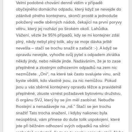
Velmi podobné chování denně vidím v případě
obyčejného domácího odpadu, který když se nevejde do
zdánlivě plného kontejneru, skončí prostě a jednoduše
položený vedle sběrných nádob, čekající na první poryvy
větru, který jej rozhází po širokém okolí. Lahůdka.
Vážení, vězte že 95% případů, kdy se mi kontejner zdál
plný, nikdy nebyl plný tolik, aby se moje dávka ještě
nevešla – stačí se trochu snažit a zatlačit :-). A když se
opravdu nevejde, vyhoďte svůj pytel s odpadem zkrátka
někdy jindy, nebo někde jinde. Nadáváním, že je to zase
přeplněné a zlostným odhozením odpadků na zem nic
nezmůžete. „Oni“, na které tak často svalujete vinu, aniž
byste věděli, kdo vlastně jsou, za nic nemůžou. Pokud
jsou u vás sběrné kontejnery opravdu těžce a pravidelně
přeplněné, zkuste vznést požadavek bytovému družstvu,
či orgánu SVJ, který by se jím měl zaobírat. Nebuďte
lhostejní a nenadávejte na „ně.“ Stačí se jen trochu
snažit! Tato trocha snažení, i kdyby nakonec byla
neúspěšná, vám přinese do duše tolik uspokojení, které
jste při běžném odhození svých odpadků na silnici