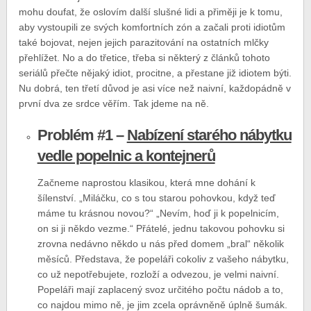
mohu doufat, že oslovím další slušné lidi a přiměji je k tomu,
aby vystoupili ze svých komfortních zón a začali proti idiotům
také bojovat, nejen jejich parazitování na ostatních mlčky
přehlížet. No a do třetice, třeba si některý z článků tohoto
seriálů přečte nějaký idiot, procitne, a přestane již idiotem býti.
Nu dobrá, ten třetí důvod je asi více než naivní, každopádně v
první dva ze srdce věřím. Tak jdeme na ně.
Problém #1 –
Nabízení starého nábytku
vedle popelnic a kontejnerů
Začneme naprostou klasikou, která mne dohání k
šílenství. „Miláčku, co s tou starou pohovkou, když teď
máme tu krásnou novou?“ „Nevím, hoď ji k popelnicím,
on si ji někdo vezme.“ Přátelé, jednu takovou pohovku si
zrovna nedávno někdo u nás před domem „bral“ několik
měsíců. Představa, že popeláři cokoliv z vašeho nábytku,
co už nepotřebujete, rozloží a odvezou, je velmi naivní.
Popeláři mají zaplacený svoz určitého počtu nádob a to,
co najdou mimo ně, je jim zcela oprávněně úplně šumák.