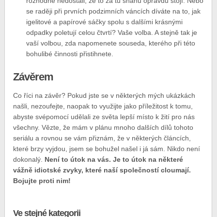
rozhodně nedostali, že to za tu snahu opravdu stojí. Nebo
se raději při prvních podzimních váncích díváte na to, jak
igelitové a papírové sáčky spolu s dalšími krásnými
odpadky poletují celou čtvrtí? Vaše volba. A stejně tak je
vaší volbou, zda napomenete souseda, kterého při této
bohulibé činnosti přistihnete.
Závěrem
Co říci na závěr? Pokud jste se v některých mých ukázkách
našli, nezoufejte, naopak to využijte jako příležitost k tomu,
abyste svépomocí udělali ze světa lepší místo k žití pro nás
všechny. Vězte, že mám v plánu mnoho dalších dílů tohoto
seriálu a rovnou se vám přiznám, že v některých článcích,
které brzy vyjdou, jsem se bohužel našel i já sám. Nikdo není
dokonalý.
Není to útok na vás. Je to útok na některé
vážně idiotské zvyky, které naší společností cloumají.
Bojujte proti nim!
Ve stejné kategorii