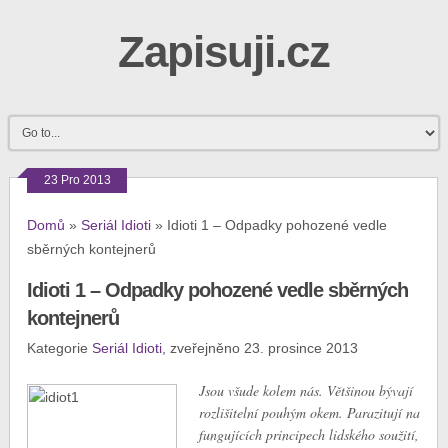
Zapisuji.cz
23 Pro 2013
Domů
»
Seriál Idioti
»
Idioti 1 – Odpadky pohozené vedle
sběrných kontejnerů
Idioti 1 – Odpadky pohozené vedle sběrných
kontejnerů
Kategorie
Seriál Idioti
, zveřejněno 23. prosince 2013
Jsou všude kolem nás. Většinou bývají
rozlišitelní pouhým okem. Parazitují na
fungujících principech lidského soužití,