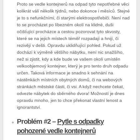
Proto se vedle kontejnerů na odpad tyto nepotřebné věci
kolikrát válí několik týdnů, nebo dokonce i měsíců. Stejné
je to s nefunkčními, či starými elektrospotřebiči. Není nad
to se procházet po líbezném okolí na klidné, duši
očišťující procházce a cestou pozorovat tyto skvosty,
které se na jejich místech téměř rozpadají a hnijí, či
rezivějí v dešti. Opravdu uklidňující pohled. Pokud už
dochází k výměně většího nábytku, není nic snažšího,
než si zjistit, kdy a kde bude ve vašem okolí umístěn
velkoobjemový kontejner, který je pro tento druh odpadu
určen. Taková informace je snadno k sehnání na
nástěnkách místních obytných domů, či na webových
stránkách městské části, či vsi. A když nechcete čekat,
odvezte nábytek do sběrného dvora! Možností je dnes
opravdu mnoho, jen to chce překonat vlastní lenost a
ignorantství.
Problém #2 –
Pytle s odpadky
pohozené vedle kontejnerů