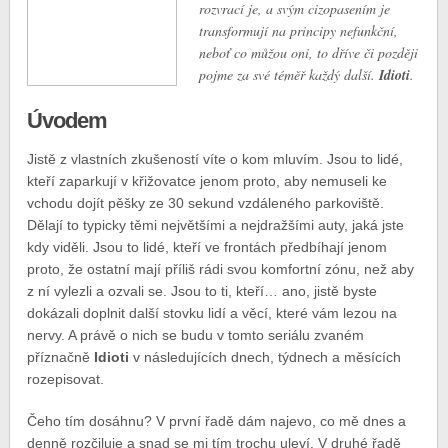
rozvrací je, a svým cizopasením je
transformují na principy nefunkční,
neboť co můžou oni, to dříve či později
pojme za své téměř každý další.
Idioti
.
Úvodem
Jistě z vlastních zkušeností víte o kom mluvím. Jsou to lidé,
kteří zaparkují v křižovatce jenom proto, aby nemuseli ke
vchodu dojít pěšky ze 30 sekund vzdáleného parkoviště.
Dělají to typicky těmi největšími a nejdražšími auty, jaká jste
kdy viděli. Jsou to lidé, kteří ve frontách předbíhají jenom
proto, že ostatní mají příliš rádi svou komfortní zónu, než aby
z ní vylezli a ozvali se. Jsou to ti, kteří… ano, jistě byste
dokázali doplnit další stovku lidí a věcí, které vám lezou na
nervy. A právě o nich se budu v tomto seriálu zvaném
příznačně
Idioti
v následujících dnech, týdnech a měsících
rozepisovat.
Čeho tím dosáhnu? V první řadě dám najevo, co mě dnes a
denně rozčiluje a snad se mi tím trochu uleví. V druhé řadě