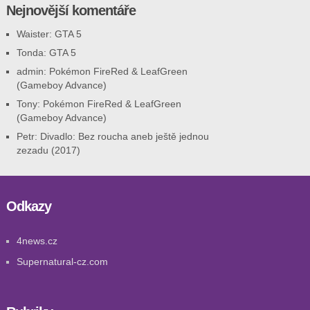
Nejnovější komentáře
Waister
:
GTA 5
Tonda
:
GTA 5
admin
:
Pokémon FireRed & LeafGreen
(Gameboy Advance)
Tony
:
Pokémon FireRed & LeafGreen
(Gameboy Advance)
Petr
:
Divadlo: Bez roucha aneb ještě jednou
zezadu (2017)
Odkazy
4news.cz
Supernatural-cz.com