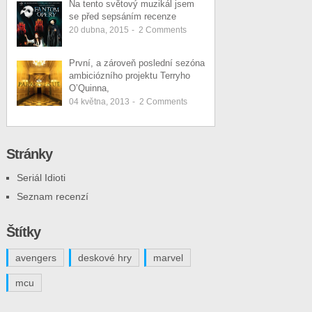
Na tento světový muzikál jsem
se před sepsáním recenze
20 dubna, 2015
-
2
Comments
První, a zároveň poslední sezóna
ambiciózního projektu Terryho
O’Quinna,
04 května, 2013
-
2
Comments
Stránky
Seriál Idioti
Seznam recenzí
Štítky
avengers
deskové hry
marvel
mcu