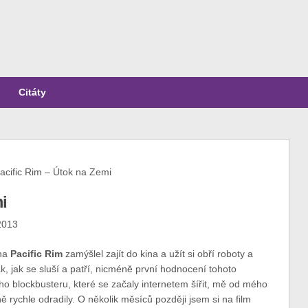
Citáty
acific Rim – Útok na Zemi
i
 2013
na
Pacific Rim
zamýšlel zajít do kina a užít si obří roboty a
ak, jak se sluší a patří, nicméně první hodnocení tohoto
 blockbusteru, které se začaly internetem šířit, mě od mého
rychle odradily. O několik měsíců později jsem si na film