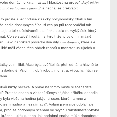
když můžou
svého domácího kina, nastavil hlasitost na úroveň „
, proč by to nešlo i naopak
“ a nechal se překvapit.
 to prostě a jednoduše klasický hollywoodský trhák s tím
že podle dostupných čísel si cca po půl roce vydělal tak
to je u tolik očekávaného snímku zcela nezvyklý šok, který
t. Co se stalo? Troufám si tvrdit, že to bylo minimálně
Transformers
í, jako například poslední dva díly
, které ale
lidé měli všech těch obřích robotů a monster usilujících o
ky velmi líbil. Akce byla uvěřitelná, přehledná, a hlavně to
vládnuté. Všichni ti obří roboti, monstra, výbuchy, řítící se
vaná.
filmů nikdy nečeká. A právě na tomto místě si scénárista
el? Protože snaha o vložení důmyslnějšího příběhu dopadla
tvy byla vložena hodina jakýchsi scén, které na mne z
, jsem nudná a nezajímavá“. Volání jsem sice odolal, ale
ví, proč se podobným scénám ve svých Transfomers vyhýbá
áte krásnou ukázku toho, jak podobná snaha může dopadnout.