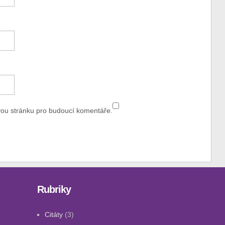
vou stránku pro budoucí komentáře.
Rubriky
Citáty
(3)