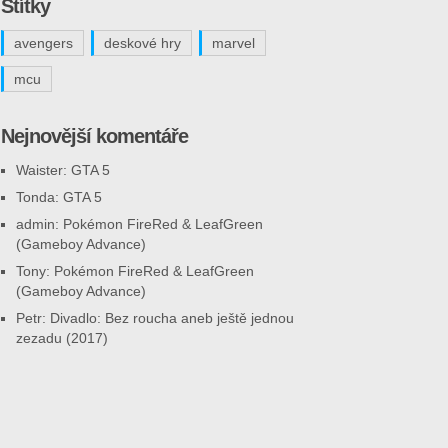
Štítky
avengers
deskové hry
marvel
mcu
Nejnovější komentáře
Waister
:
GTA 5
Tonda
:
GTA 5
admin
:
Pokémon FireRed & LeafGreen
(Gameboy Advance)
Tony
:
Pokémon FireRed & LeafGreen
(Gameboy Advance)
Petr
:
Divadlo: Bez roucha aneb ještě jednou
zezadu (2017)