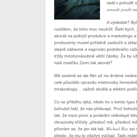
sedl v pohodlí 
sousedé prudit mě
A výsledek? Byl
rozdílem, že toho moc neutržil. Řekl bych, 
akorát na pokrytí produkce a marketingu a 
producenty musel pořádně zaskočit a zklama
stejně zábavné a naprosto podobného ražen
tržily mnohonásobně větší částky. Že by už 
naši matičku Zemi tak akorát?
Mě osobně se ale film až na drobné nedostat
celé působilo opravdu mistrovsky řemeslně z
mrakodrapy… vážně skvělá a efektní podí
Co se příběhu týká, nikdo ho v tomto typu 
bohužel řekl, že nás překvapí. Proč bohuž
tak, že mezi první a poslední velkolepé bi
obrazovky křičely „přeskoč mě, přeskoč mě
Michael Bay
přiznám se, že jen tak tak.
asi 
přesto, že mu to všichni vyčítají. Tady m