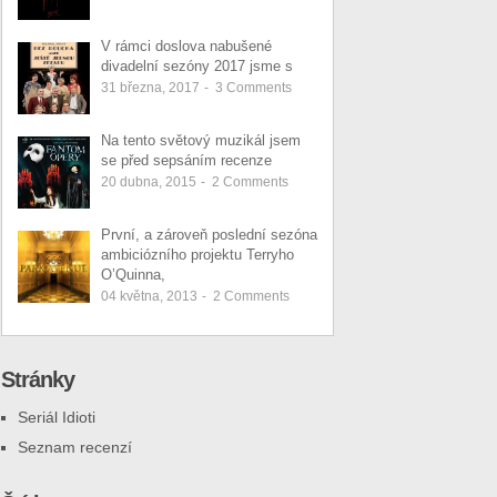
V rámci doslova nabušené
divadelní sezóny 2017 jsme s
31 března, 2017
-
3
Comments
Na tento světový muzikál jsem
se před sepsáním recenze
20 dubna, 2015
-
2
Comments
První, a zároveň poslední sezóna
ambiciózního projektu Terryho
O’Quinna,
04 května, 2013
-
2
Comments
Stránky
Seriál Idioti
Seznam recenzí