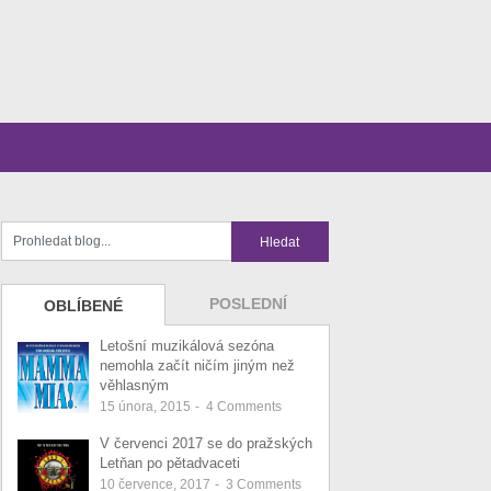
POSLEDNÍ
OBLÍBENÉ
Letošní muzikálová sezóna
nemohla začít ničím jiným než
věhlasným
15 února, 2015
-
4
Comments
V červenci 2017 se do pražských
Letňan po pětadvaceti
10 července, 2017
-
3
Comments