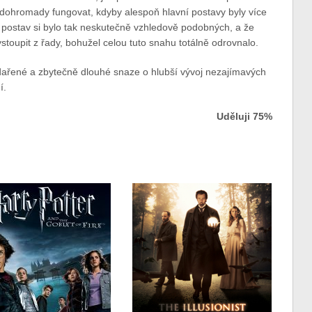
dohromady fungovat, kdyby alespoň hlavní postavy byly více
ch postav si bylo tak neskutečně vzhledově podobných, a že
oupit z řady, bohužel celou tuto snahu totálně odrovnalo.
dařené a zbytečně dlouhé snaze o hlubší vývoj nezajímavých
í.
Uděluji 75%