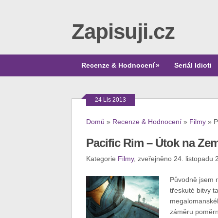
Zapisuji.cz
Recenze & Hodnocení
»
Seriál Idioti
24 Lis 2013
Domů
»
Recenze & Hodnocení
»
Filmy
»
P
Pacific Rim – Útok na Zem
Kategorie
Filmy
, zveřejněno 24. listopadu
Původně jsem 
třeskuté bitvy t
megalomanského
záměru poměrně 