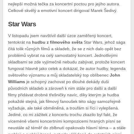
nejlepší možná tečka za koncertní poctou pro jejího autora.
Celkově skvělý a emotivní koncert dirigoval Marek Šedivý.
Star Wars
V listopadu jsem navštívil další úzce zaměřený koncert,
tentokrát na
hudbu z filmového světa
Star Wars, jehož sága
čítá tolik různých filmů a skladeb, že se z nich dalo opět bez
problémů vybrat na celý samostatný koncert. Jednotlivými
skladbami se zde vyjímečně nebudu zabývat, protože koncert
fungoval hlavně jako celek a dokázal, že autor hudby, legenda
světového významu a můj skladatelský top oblíbenec
John
Williams
je schopný zachovat po dlouhé dekády duši
původních skladeb a zároveň k nim stále pro další a další
filmy přidávat drobné třešničky navíc, díky kterým je hudba
pokaždé stejná, jak filmový fanoušek této ságy samozřejmě
vyžaduje, ale také obměněná, a troufám si říci i vylepšená.
Jediné, co mi zážitek z koncertu trochu zkazilo byl fakt, že
víceméně všemi koncertními kompozicemi hraných písní se
neustále až téměř do zblbnutí opakovalo hlavní téma – a stále