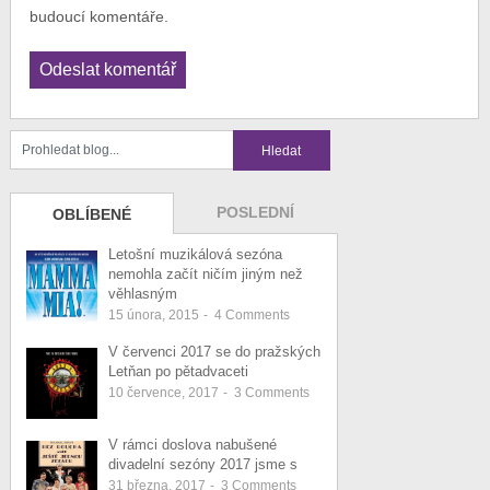
budoucí komentáře.
POSLEDNÍ
OBLÍBENÉ
Letošní muzikálová sezóna
nemohla začít ničím jiným než
věhlasným
15 února, 2015
-
4
Comments
V červenci 2017 se do pražských
Letňan po pětadvaceti
10 července, 2017
-
3
Comments
V rámci doslova nabušené
divadelní sezóny 2017 jsme s
31 března, 2017
-
3
Comments