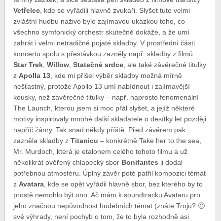
Vetřelec
, kde se vyřádili hlavně zvukaři. Slyšet tuto velmi
zvláštní hudbu naživo bylo zajímavou ukázkou toho, co
všechno symfonický orchestr skutečně dokáže, a že umí
zahrát i velmi netradičně pojaté skladby. V prostřední části
koncertu spolu s přestávkou zazněly např. skladby z filmů
Star Trek
,
Willow
,
Statečné srdce
, ale také závěrečné titulky
z
Apolla 13
, kde mi přišel výběr skladby možná mírně
nešťastný, protože Apollo 13 umí nabídnout i zajímavější
kousky, než závěrečné titulky – např. naprosto fenomenální
The Launch, kterou jsem si moc přál slyšet, a jejíž některé
motivy inspirovaly mnohé další skladatele o desítky let později
napříč žánry. Tak snad někdy příště. Před závěrem pak
zazněla skladby z
Titanicu
– konkrétně Take her to the sea,
Mr. Murdoch, která je etalonem celého tohoto filmu a už
několikrát ověřený chlapecký sbor
Bonifantes
ji dodal
potřebnou atmosféru. Úplný závěr poté patřil kompozici témat
z
Avatara
, kde se opět vyřádil hlavně sbor, bez kterého by to
prostě nemohlo být ono. Ač mám k soundtracku Avataru pro
jeho značnou nepůvodnost hudebních témat (znáte Troju? 🙂
své výhrady, není pochyb o tom, že to byla rozhodně asi