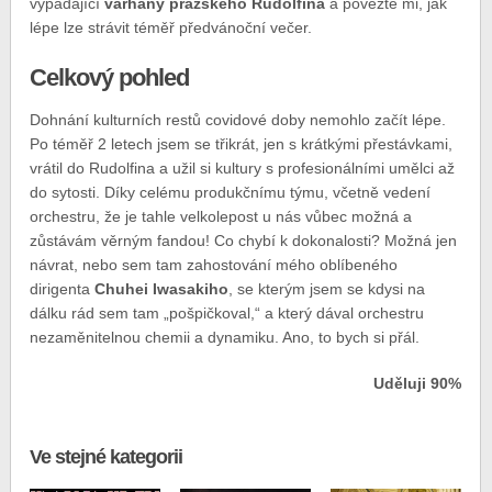
vypadající
varhany pražského Rudolfina
a povězte mi, jak
lépe lze strávit téměř předvánoční večer.
Celkový pohled
Dohnání kulturních restů covidové doby nemohlo začít lépe.
Po téměř 2 letech jsem se třikrát, jen s krátkými přestávkami,
vrátil do Rudolfina a užil si kultury s profesionálními umělci až
do sytosti. Díky celému produkčnímu týmu, včetně vedení
orchestru, že je tahle velkolepost u nás vůbec možná a
zůstávám věrným fandou! Co chybí k dokonalosti? Možná jen
návrat, nebo sem tam zahostování mého oblíbeného
dirigenta
Chuhei Iwasakiho
, se kterým jsem se kdysi na
dálku rád sem tam „pošpičkoval,“ a který dával orchestru
nezaměnitelnou chemii a dynamiku. Ano, to bych si přál.
Uděluji 90%
Ve stejné kategorii