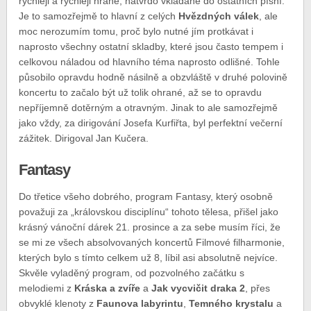
rychleji a rychleji hrané, natvrdo vkládané do ostatních písní.
Je to samozřejmě to hlavní z celých
Hvězdných válek
, ale
moc nerozumím tomu, proč bylo nutné jím protkávat i
naprosto všechny ostatní skladby, které jsou často tempem i
celkovou náladou od hlavního téma naprosto odlišné. Tohle
působilo opravdu hodně násilně a obzvláště v druhé polovině
koncertu to začalo být už tolik ohrané, až se to opravdu
nepříjemně dotěrným a otravným. Jinak to ale samozřejmě
jako vždy, za dirigování Josefa Kurfiřta, byl perfektní večerní
zážitek. Dirigoval Jan Kučera.
Fantasy
Do třetice všeho dobrého, program Fantasy, který osobně
považuji za „královskou disciplínu“ tohoto tělesa, přišel jako
krásný vánoční dárek 21. prosince a za sebe musím říci, že
se mi ze všech absolvovaných koncertů Filmové filharmonie,
kterých bylo s tímto celkem už 8, líbil asi absolutně nejvíce.
Skvěle vyladěný program, od pozvolného začátku s
melodiemi z
Kráska a zvíře
a
Jak vycvičit draka 2
, přes
obvyklé klenoty z
Faunova labyrintu
,
Temného krystalu
a