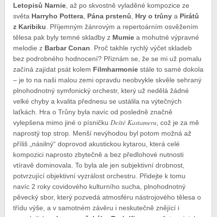
Letopisů Narnie
, až po skvostně vyladěné kompozice ze
světa
Harryho Pottera
,
Pána prstenů
,
Hry o trůny
a
Pirátů
z Karibiku
. Příjemným žánrovým a repertoárním osvěžením
tělesa pak byly temné skladby z
Mumie
a mohutné výpravné
melodie z
Barbar Conan
. Proč takhle rychlý výčet skladeb
bez podrobného hodnocení? Přiznám se, že se mi už pomalu
začíná zajídat psát kolem
Filmharmonie
stále to samé dokola
– je to na naši malou zemi opravdu neobvykle skvěle sehraný
plnohodnotný symfonický orchestr, který už nedělá žádné
velké chyby a kvalita přednesu se ustálila na výtečných
laťkách. Hra o Trůny byla navíc od posledně značně
Deště Kastameru
vylepšena mimo jiné o písničku
, což je za mě
naprostý top strop. Menší nevýhodou byl potom možná až
příliš „násilný“ doprovod akustickou kytarou, která celé
kompozici naprosto zbytečně a bez předlohové nutnosti
vtíravě dominovala. To byla ale jen subjektivní drobnost,
potvrzující objektivní vyzrálost orchestru. Přidejte k tomu
navíc 2 roky covidového kulturního sucha, plnohodnotný
pěvecký sbor, který pozvedá atmosféru nástrojového tělesa o
třídu výše, a v samotném závěru i neskutečně znějící i