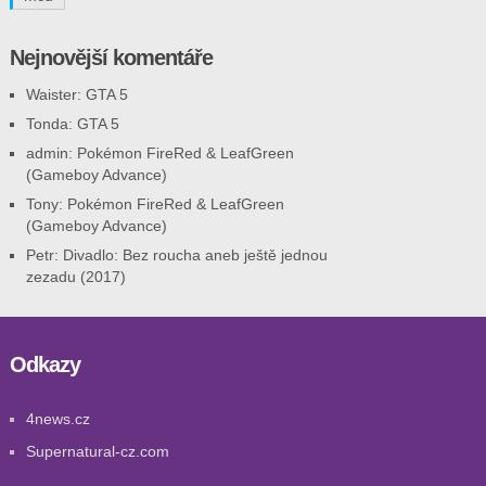
Nejnovější komentáře
Waister
:
GTA 5
Tonda
:
GTA 5
admin
:
Pokémon FireRed & LeafGreen
(Gameboy Advance)
Tony
:
Pokémon FireRed & LeafGreen
(Gameboy Advance)
Petr
:
Divadlo: Bez roucha aneb ještě jednou
zezadu (2017)
Odkazy
4news.cz
Supernatural-cz.com