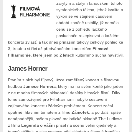
zarytým a stálým fanouškem tohoto
symfonického tělesa, jehož kvalita a
výkon se ve stejném časovém
období značně ustálily, již nemělo
cenu se z pohledu laického
posluchače rozepisovat o každém
koncertu zvlášť, a tak dnes přináším takový celkový pohled ke
3, troufnu si říci až předvánočním koncertům
Filmové
filharmonie
, které jsem po 2 letech kulturního sucha navštívil.
James Horner
Prvním z nich byl říjnový, úzce zaměřený koncert s filmovou
hudbou
Jamese Hornera
, který má na svém kontě jako jeden
z ne mnoha filmových skladatelů desítky hitových filmů. Díky
tomu samozřejmě pro Filmharmonii nebylo sestavení
zajímavého koncertu žádným problémem. Koncert začal
opatrně, hlavním tématem z filmu
Zámotek
, a po další spíše
nenápadnější, ovšem plavně melodické skladbě The Ludlows
z filmu
Legenda o vášni
přišel na scénu velmi ojedinělý a
temný zážitek, a sice sestava pěti skladeb z filmové franšízy