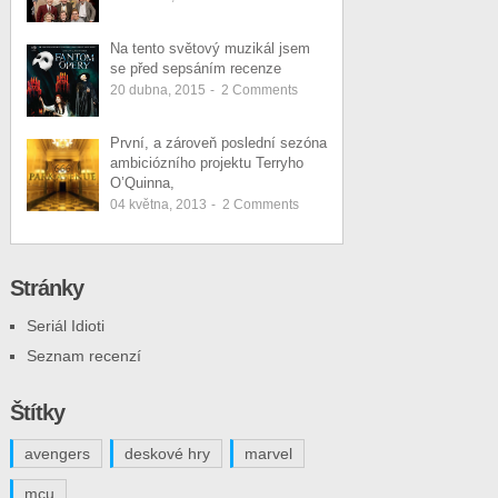
Na tento světový muzikál jsem
se před sepsáním recenze
20 dubna, 2015
-
2
Comments
První, a zároveň poslední sezóna
ambiciózního projektu Terryho
O’Quinna,
04 května, 2013
-
2
Comments
Stránky
Seriál Idioti
Seznam recenzí
Štítky
avengers
deskové hry
marvel
mcu